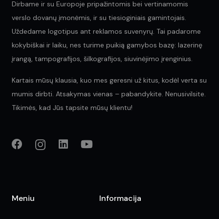
Dirbame ir su Europoje pripažintomis bei vertinamomis
verslo dovanų įmonėmis, ir su tiesioginiais gamintojais.
Uždedame logotipus ant reklamos suvenyrų. Tai padarome
kokybiškai ir laiku, nes turime puikią gamybos bazę: lazerinę
įrangą, tampografijos, šilkografijos, siuvinėjimo įrenginius.
Kartais mūsų klausia, kuo mes geresni už kitus, kodėl verta su
mumis dirbti. Atsakymas vienas – pabandykite. Nenusivilsite.
Tikimės, kad Jūs tapsite mūsų klientu!
Meniu
Informacija