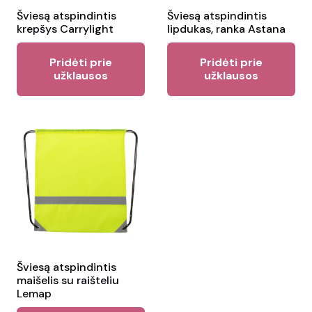
the
the
Šviesą atspindintis
Šviesą atspindintis
product
krepšys Carrylight
lipdukas, ranka Astana
pr
page
pa
Pridėti prie
Pridėti prie
užklausos
užklausos
Šviesą atspindintis
maišelis su raišteliu
Lemap