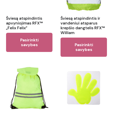
chosen
on
the
Šviesą atspindintis
Šviesą atspindintis ir
apvyniojimas RFX™
vandeniui atsparus
product
„Felix Felix”
krepšio dangtelis RFX™
page
William
This
Pasirinkti
Thi
product
savybes
Pasirinkti
pr
savybes
has
ha
multiple
mul
variants.
var
The
Th
options
opt
may
ma
be
be
chosen
ch
on
on