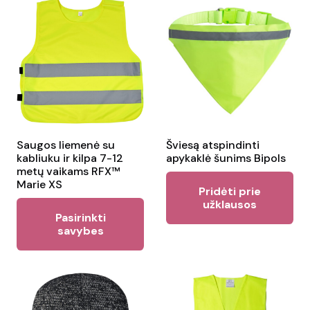
variants.
Th
The
opt
options
ma
may
be
be
ch
chosen
on
on
the
the
Saugos liemenė su
Šviesą atspindinti
pr
kabliuku ir kilpa 7-12
apykaklė šunims Bipols
product
pa
metų vaikams RFX™
page
Marie XS
Pridėti prie
užklausos
This
Pasirinkti
product
savybes
has
multiple
variants.
The