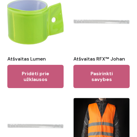
Atšvaitas Lumen
Atšvaitas RFX™ Johan
Thi
Pridėti prie
Pasirinkti
pr
užklausos
savybes
ha
mul
var
Th
opt
ma