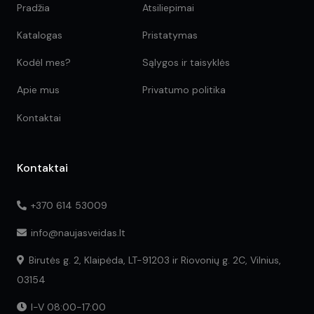
Pradžia
Atsiliepimai
Katalogas
Pristatymas
Kodėl mes?
Sąlygos ir taisyklės
Apie mus
Privatumo politika
Kontaktai
Kontaktai
+370 614 53009
info@naujasveidas.lt
Birutės g. 2, Klaipėda, LT-91203 ir Riovonių g. 2C, Vilnius,
03154
I-V 08:00-17:00