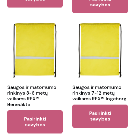
pr
savybes
has
ha
multiple
mul
variants.
var
The
Th
options
opt
may
ma
be
be
chosen
ch
on
on
the
the
Saugos ir matomumo
Saugos ir matomumo
product
rinkinys 3-6 metų
rinkinys 7-12 metų
pr
page
vaikams RFX™
vaikams RFX™ Ingeborg
pa
Benedikte
Thi
Pasirinkti
This
pr
Pasirinkti
savybes
product
savybes
ha
has
mul