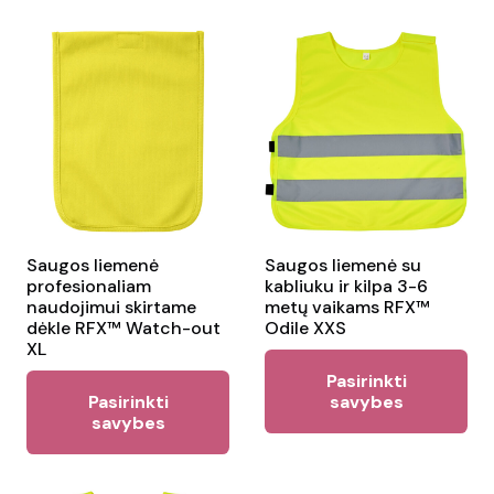
multiple
var
variants.
Th
The
opt
options
ma
may
be
be
ch
chosen
on
on
the
the
Saugos liemenė
Saugos liemenė su
pr
profesionaliam
kabliuku ir kilpa 3-6
product
pa
naudojimui skirtame
metų vaikams RFX™
page
dėkle RFX™ Watch-out
Odile XXS
XL
Thi
Pasirinkti
This
pr
Pasirinkti
savybes
product
savybes
ha
has
mul
multiple
var