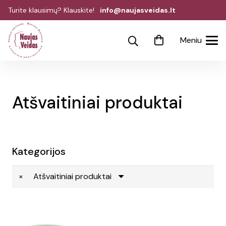
Turite klausimų? Klauskite!
info@naujasveidas.lt
Meniu
Atšvaitiniai produktai
Kategorijos
×
Atšvaitiniai produktai