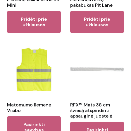
product
Mini
pakabukas Pit Lane
pr
page
pa
Pridėti prie
Pridėti prie
užklausos
užklausos
Matomumo liemenė
RFX™ Mats 38 cm
Visibo
šviesą atspindinti
apsauginė juostelė
This
Pasirinkti
Thi
product
savybes
Pasirinkti