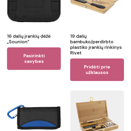
may
ma
be
be
chosen
ch
on
on
the
the
16 dalių įrankių dėžė
19 dalių
„Sounion”
bambuko/perdirbto
product
pr
plastiko įrankių rinkinys
This
page
pa
Rivet
Pasirinkti
product
savybes
Pridėti prie
has
užklausos
multiple
variants.
The
options
may
be
chosen