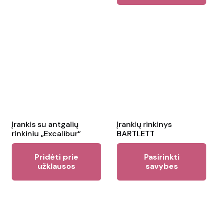
multiple
variants.
The
options
may
be
chosen
on
the
Įrankis su antgalių
Įrankių rinkinys
product
rinkiniu „Excalibur”
BARTLETT
page
Thi
Pridėti prie
Pasirinkti
pr
užklausos
savybes
ha
mul
var
Th