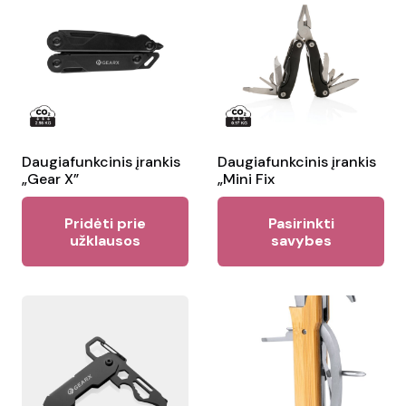
Daugiafunkcinis įrankis
Daugiafunkcinis įrankis
„Gear X”
„Mini Fix
Thi
Pridėti prie
Pasirinkti
pr
užklausos
savybes
ha
mul
var
Th
opt
ma