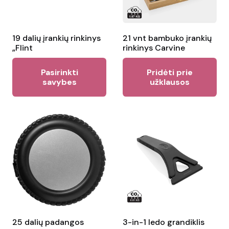
on
the
product
19 dalių įrankių rinkinys
21 vnt bambuko įrankių
page
„Flint
rinkinys Carvine
This
Pasirinkti
Pridėti prie
product
savybes
užklausos
has
multiple
variants.
The
options
may
be
chosen
on
the
25 dalių padangos
3-in-1 ledo grandiklis