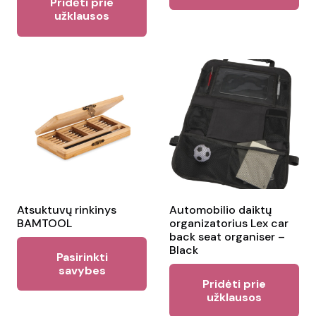
Pridėti prie
užklausos
Atsuktuvų rinkinys
Automobilio daiktų
BAMTOOL
organizatorius Lex car
back seat organiser –
This
Black
Pasirinkti
product
savybes
Pridėti prie
has
užklausos
multiple