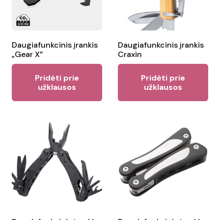
be
ch
on
the
Daugiafunkcinis įrankis
Daugiafunkcinis įrankis
„Gear X”
Craxin
pr
pa
Pridėti prie
Pridėti prie
užklausos
užklausos