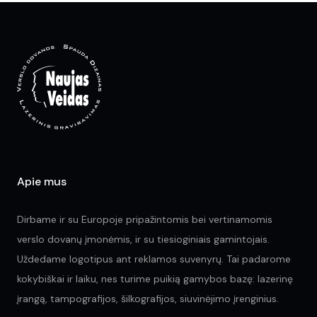
opt
ma
be
ch
on
the
pr
pa
Apie mus
Dirbame ir su Europoje pripažintomis bei vertinamomis
verslo dovanų įmonėmis, ir su tiesioginiais gamintojais.
Uždedame logotipus ant reklamos suvenyrų. Tai padarome
kokybiškai ir laiku, nes turime puikią gamybos bazę: lazerinę
įrangą, tampografijos, šilkografijos, siuvinėjimo įrenginius.