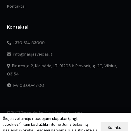
Kontaktai
Kontaktai
+370 614 53009
info@naujasveidas.lt
Birutės g. 2, Klaipėda, LT-91203 ir Riovonių g. 2C, Vilnius,
03154
I-V 08:00-17:00
© 2023 Naujas Veidas. Visos teisės saugomos.
Šioje svetainėje naudojami slapukai (angl.
„cookies“), tam kad užtikrintume Jums teikiamų
Sutinku
paslaugų kokybę. Tęsdami naršymą Jūs sutinkate su