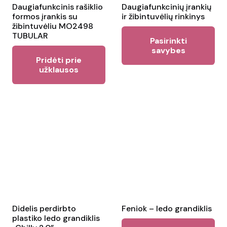
Daugiafunkcinis rašiklio
Daugiafunkcinių įrankių
formos įrankis su
ir žibintuvėlių rinkinys
žibintuvėliu MO2498
Thi
TUBULAR
Pasirinkti
pr
savybes
Pridėti prie
ha
užklausos
mul
var
Th
opt
ma
be
ch
on
the
pr
Didelis perdirbto
Feniok – ledo grandiklis
pa
plastiko ledo grandiklis