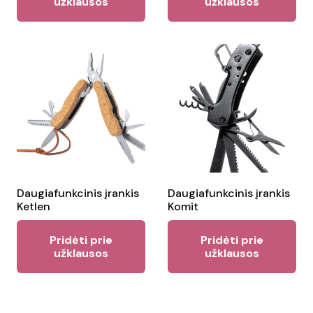
užklausos
užklausos
Daugiafunkcinis įrankis
Daugiafunkcinis įrankis
Ketlen
Komit
Pridėti prie
Pridėti prie
užklausos
užklausos