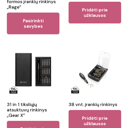
formos įrankių rinkinys
product
„Rage”
Pridėti prie
page
užklausos
This
Pasirinkti
product
savybes
has
multiple
variants.
The
options
may
be
chosen
on
the
31 in 1 tiksliųjų
38 vnt. įrankių rinkinys
atsuktuvų rinkinys
product
„Gear X”
Pridėti prie
page
užklausos