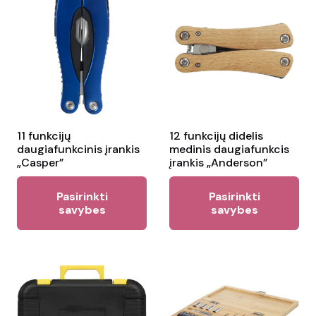
11 funkcijų
12 funkcijų didelis
daugiafunkcinis įrankis
medinis daugiafunkcis
„Casper”
įrankis „Anderson”
This
Thi
Pasirinkti
Pasirinkti
product
pr
savybes
savybes
has
ha
multiple
mul
variants.
var
The
Th
options
opt