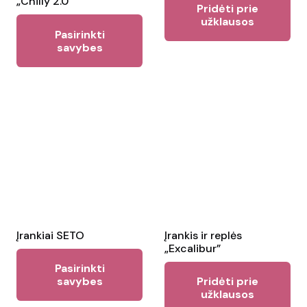
„Chilly 2.0”
Pridėti prie
užklausos
This
Pasirinkti
product
savybes
has
multiple
variants.
The
options
may
be
chosen
on
the
Įrankiai SETO
Įrankis ir replės
„Excalibur”
product
This
Pasirinkti
page
product
savybes
Pridėti prie
užklausos
has