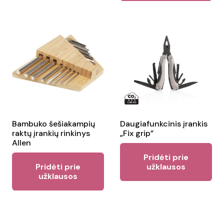
variants.
The
options
may
be
chosen
on
the
product
Bambuko šešiakampių
Daugiafunkcinis įrankis
page
raktų įrankių rinkinys
„Fix grip”
Allen
Pridėti prie
Pridėti prie
užklausos
užklausos