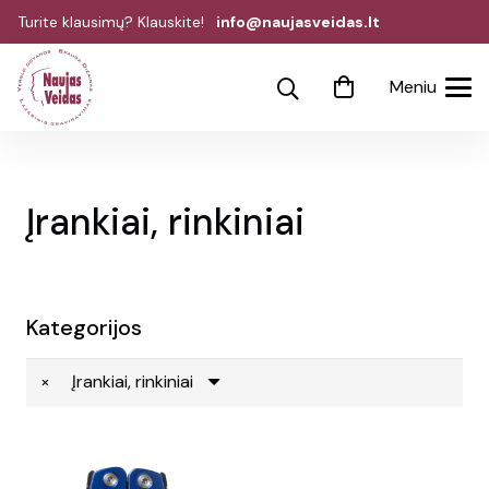
Turite klausimų? Klauskite!
info@naujasveidas.lt
Meniu
Įrankiai, rinkiniai
Kategorijos
×
Įrankiai, rinkiniai