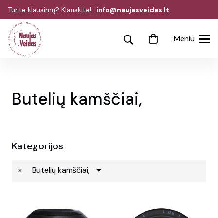
Turite klausimų? Klauskite!
info@naujasveidas.lt
Meniu
Butelių kamščiai,
Kategorijos
×
Butelių kamščiai,