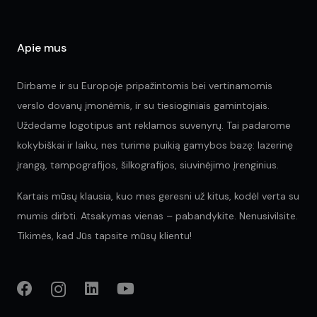
Apie mus
Dirbame ir su Europoje pripažintomis bei vertinamomis
verslo dovanų įmonėmis, ir su tiesioginiais gamintojais.
Uždedame logotipus ant reklamos suvenyrų. Tai padarome
kokybiškai ir laiku, nes turime puikią gamybos bazę: lazerinę
įrangą, tampografijos, šilkografijos, siuvinėjimo įrenginius.
Kartais mūsų klausia, kuo mes geresni už kitus, kodėl verta su
mumis dirbti. Atsakymas vienas – pabandykite. Nenusivilsite.
Tikimės, kad Jūs tapsite mūsų klientu!