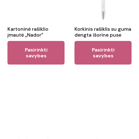
be
ch
on
the
Kartoninė rašiklio
Korkinis rašiklis su guma
įmautė „Nador”
dengta išorine puse
pr
This
Thi
pa
Pasirinkti
Pasirinkti
product
pr
savybes
savybes
has
ha
multiple
mul
variants.
var
The
Th
options
opt
may
ma
be
be
chosen
ch
on
on