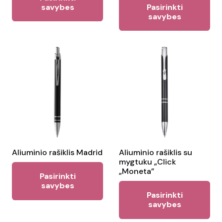
product
savybes
Pasirinkti
pr
savybes
has
ha
multiple
mul
variants.
var
The
Th
options
opt
may
ma
be
be
chosen
ch
on
on
the
the
Aliuminio rašiklis Madrid
Aliuminio rašiklis su
product
mygtuku „Click
pr
This
page
„Moneta”
Pasirinkti
pa
product
savybes
Thi
Pasirinkti
has
pr
savybes
multiple
ha