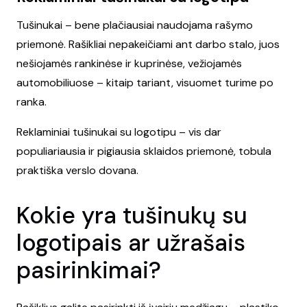
multiple
var
variants.
Tušinukai – bene plačiausiai naudojama rašymo
Th
The
priemonė. Rašikliai nepakeičiami ant darbo stalo, juos
opt
options
nešiojamės rankinėse ir kuprinėse, vežiojamės
ma
may
automobiliuose – kitaip tariant, visuomet turime po
be
be
ranka.
ch
chosen
on
Reklaminiai tušinukai su logotipu – vis dar
on
the
populiariausia ir pigiausia sklaidos priemonė, tobula
the
pr
praktiška verslo dovana.
product
pa
page
Kokie yra tušinukų su
logotipais ar užrašais
pasirinkimai?