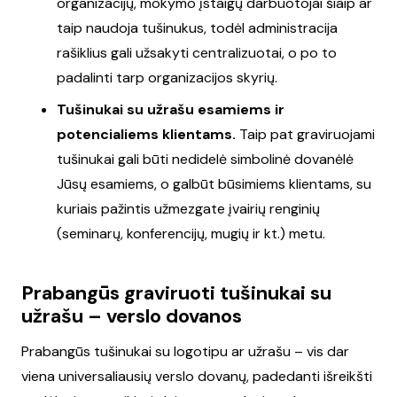
organizacijų, mokymo įstaigų darbuotojai šiaip ar
taip naudoja tušinukus, todėl administracija
rašiklius gali užsakyti centralizuotai, o po to
padalinti tarp organizacijos skyrių.
Tušinukai su užrašu esamiems ir
potencialiems klientams.
Taip pat graviruojami
tušinukai gali būti nedidelė simbolinė dovanėlė
Jūsų esamiems, o galbūt būsimiems klientams, su
kuriais pažintis užmezgate įvairių renginių
(seminarų, konferencijų, mugių ir kt.) metu.
Prabangūs graviruoti tušinukai su
užrašu – verslo dovanos
Prabangūs tušinukai su logotipu ar užrašu – vis dar
viena universaliausių verslo dovanų, padedanti išreikšti