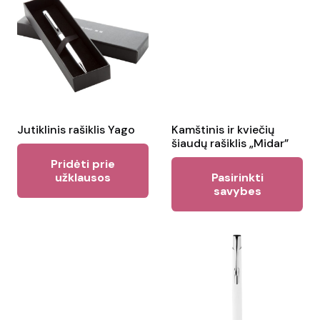
Jutiklinis rašiklis Yago
Kamštinis ir kviečių
šiaudų rašiklis „Midar”
Pridėti prie
Thi
užklausos
Pasirinkti
pr
savybes
ha
mul
var
Th
opt
ma