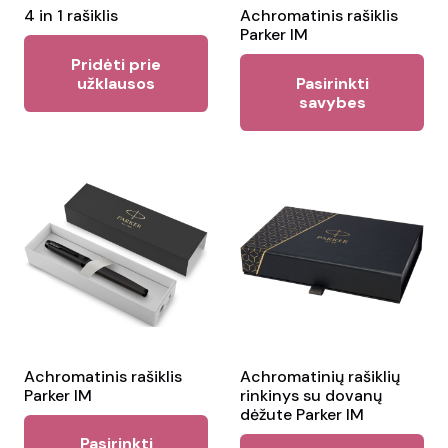
4 in 1 rašiklis
Achromatinis rašiklis
Parker IM
Pridėti prie
Thi
užklausos
Pasirinkti
pr
savybes
ha
mul
var
Th
opt
ma
be
ch
on
the
Achromatinis rašiklis
Achromatinių rašiklių
Parker IM
rinkinys su dovanų
pr
dėžute Parker IM
This
pa
Pasirinkti
Thi