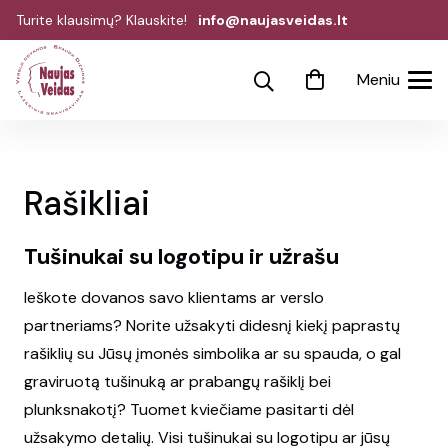
Turite klausimų? Klauskite!
info@naujasveidas.lt
Meniu
Rašikliai
Tušinukai su logotipu ir užrašu
Ieškote dovanos savo klientams ar verslo
partneriams? Norite užsakyti didesnį kiekį paprastų
rašiklių su Jūsų įmonės simbolika ar su spauda, o gal
graviruotą tušinuką ar prabangų rašiklį bei
plunksnakotį? Tuomet kviečiame pasitarti dėl
užsakymo detalių. Visi tušinukai su logotipu ar jūsų