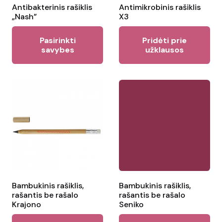
the
Antibakterinis rašiklis
Antimikrobinis rašiklis
pr
„Nash”
X3
product
pa
This
page
Pasirinkti
Pridėti prie
product
savybes
užklausos
has
multiple
variants.
The
options
may
be
chosen
on
the
Bambukinis rašiklis,
Bambukinis rašiklis,
rašantis be rašalo
rašantis be rašalo
product
Krajono
Seniko
page