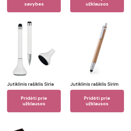
page
product
savybes
užklausos
has
multiple
variants.
The
options
may
be
chosen
on
the
Jutiklinis rašiklis Siria
Jutiklinis rašiklis Sirim
product
Pridėti prie
Pridėti prie
page
užklausos
užklausos