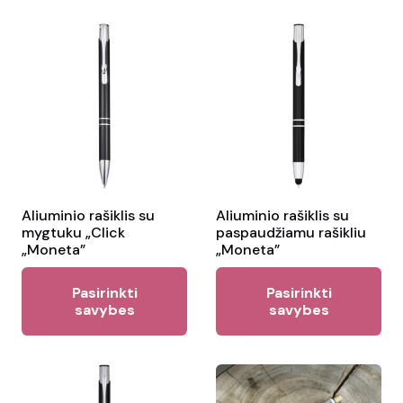
variants.
mul
The
var
options
Th
may
opt
be
ma
chosen
be
on
ch
the
on
product
the
Aliuminio rašiklis su
Aliuminio rašiklis su
page
mygtuku „Click
paspaudžiamu rašikliu
pr
„Moneta”
„Moneta”
pa
This
Thi
Pasirinkti
Pasirinkti
product
pr
savybes
savybes
has
ha
multiple
mul
variants.
var