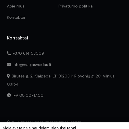
Apie mus
Privatumo politika
Kontaktai
Kontaktai
+370 614 53009
info@naujasveidas.lt
Birutės g. 2, Klaipėda, LT-91203 ir Riovonių g. 2C, Vilnius,
03154
I-V 08:00-17:00
© 2023 Naujas Veidas. Visos teisės saugomos.
Šioje svetainėje naudojami slapukai (angl.