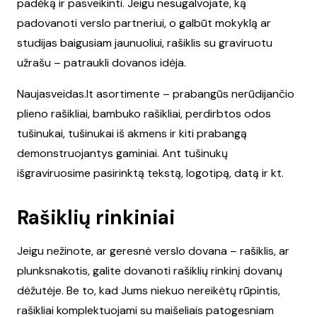
padėką ir pasveikinti. Jeigu nesugalvojate, ką
padovanoti verslo partneriui, o galbūt mokyklą ar
studijas baigusiam jaunuoliui, rašiklis su graviruotu
užrašu – patraukli dovanos idėja.
Naujasveidas.lt
asortimente – prabangūs nerūdijančio
plieno rašikliai, bambuko rašikliai, perdirbtos odos
tušinukai, tušinukai iš akmens ir kiti prabangą
demonstruojantys gaminiai. Ant tušinukų
išgraviruosime pasirinktą tekstą, logotipą, datą ir kt.
Rašiklių rinkiniai
Jeigu nežinote, ar geresnė verslo dovana – rašiklis, ar
plunksnakotis, galite dovanoti rašiklių rinkinį dovanų
dėžutėje. Be to, kad Jums niekuo nereikėtų rūpintis,
rašikliai komplektuojami su maišeliais patogesniam