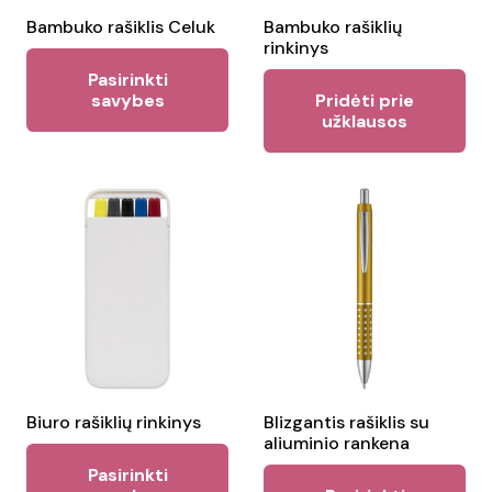
the
the
Bambuko rašiklis Celuk
Bambuko rašiklių
rinkinys
product
pr
This
Pasirinkti
page
pa
product
savybes
Pridėti prie
užklausos
has
multiple
variants.
The
options
may
be
chosen
on
the
Biuro rašiklių rinkinys
Blizgantis rašiklis su
product
aliuminio rankena
This
page
Pasirinkti
Thi
product