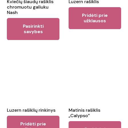
the
the
Kviečių šiaudų rašiklis
Luzern rašiklis
chromuotu galiuku
product
pr
Nash
Pridėti prie
page
pa
užklausos
This
Pasirinkti
product
savybes
has
multiple
variants.
The
options
may
be
chosen
on
the
Luzern rašiklių rinkinys
Matinis rašiklis
„Calypso”
product
Pridėti prie
Thi
page