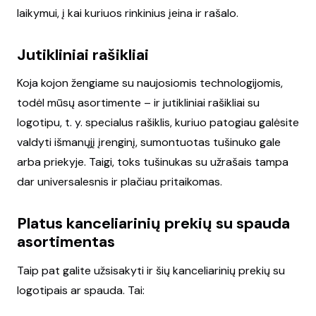
laikymui, į kai kuriuos rinkinius įeina ir rašalo.
Jutikliniai rašikliai
Koja kojon žengiame su naujosiomis technologijomis,
todėl mūsų asortimente – ir jutikliniai rašikliai su
logotipu, t. y. specialus rašiklis, kuriuo patogiau galėsite
valdyti išmanųjį įrenginį, sumontuotas tušinuko gale
arba priekyje. Taigi, toks tušinukas su užrašais tampa
dar universalesnis ir plačiau pritaikomas.
Platus kanceliarinių prekių su spauda
asortimentas
Taip pat galite užsisakyti ir šių kanceliarinių prekių su
logotipais ar spauda. Tai: