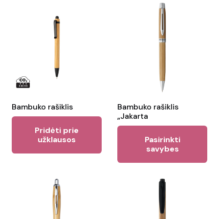
var
Th
opt
ma
be
ch
on
the
Bambuko rašiklis
Bambuko rašiklis
„Jakarta
pr
Pridėti prie
Thi
pa
užklausos
Pasirinkti
pr
savybes
ha
mul
var
Th
opt