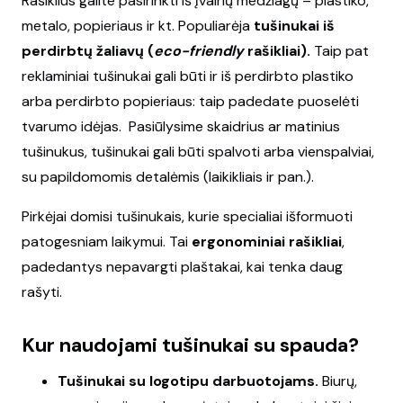
Rašiklius galite pasirinkti iš įvairių medžiagų – plastiko,
metalo, popieriaus ir kt. Populiarėja
tušinukai iš
perdirbtų žaliavų (
eco-friendly
rašikliai).
Taip pat
reklaminiai tušinukai gali būti ir iš perdirbto plastiko
arba perdirbto popieriaus: taip padedate puoselėti
tvarumo idėjas. Pasiūlysime skaidrius ar matinius
tušinukus, tušinukai gali būti spalvoti arba vienspalviai,
su papildomomis detalėmis (laikikliais ir pan.).
Pirkėjai domisi tušinukais, kurie specialiai išformuoti
patogesniam laikymui. Tai
ergonominiai rašikliai
,
padedantys nepavargti plaštakai, kai tenka daug
rašyti.
Kur naudojami tušinukai su spauda?
Tušinukai su logotipu darbuotojams.
Biurų,