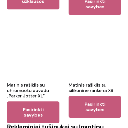
užklausos
Pasirinkti
pr
savybes
ha
mul
var
Th
opt
ma
be
ch
on
the
Matinis rašiklis su
Matinis rašiklis su
chromuotu apvadu
silikonine rankena X9
pr
„Parker Jotter XL”
Thi
pa
Pasirinkti
This
pr
Pasirinkti
savybes
product
savybes
ha
has
mul
Reklaminiai tušinukai su logotipu