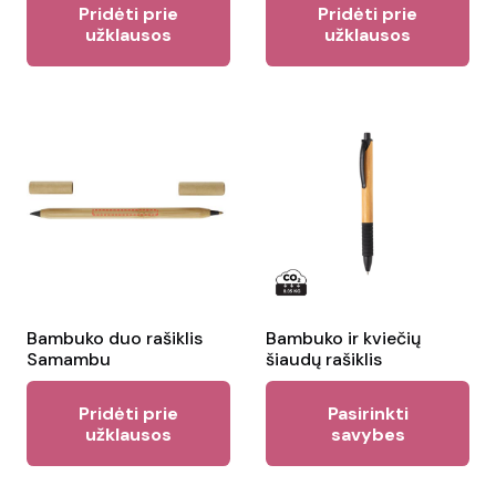
Pridėti prie
Pridėti prie
užklausos
užklausos
Bambuko duo rašiklis
Bambuko ir kviečių
Samambu
šiaudų rašiklis
Thi
Pridėti prie
Pasirinkti
pr
užklausos
savybes
ha
mul