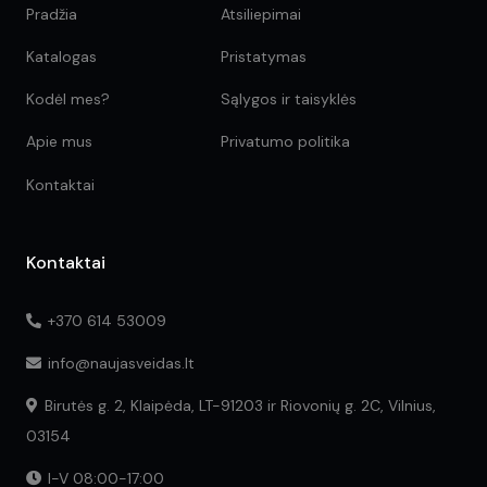
Pradžia
Atsiliepimai
Katalogas
Pristatymas
Kodėl mes?
Sąlygos ir taisyklės
Apie mus
Privatumo politika
Kontaktai
Kontaktai
+370 614 53009
info@naujasveidas.lt
Birutės g. 2, Klaipėda, LT-91203 ir Riovonių g. 2C, Vilnius,
03154
I-V 08:00-17:00