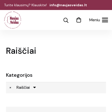
Turite klausimų? Klauskite!
info@naujasveidas.lt
Meniu
Raiščiai
Kategorijos
×
Raiščiai