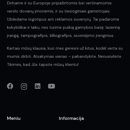
Dirbame ir su Europoje pripažintomis bei vertinamomis
verslo dovanų įmonėmis, ir su tiesioginiais gamintojais.
Uždedame logotipus ant reklamos suvenyrų. Tai padarome
kokybiškai ir laiku, nes turime puikią gamybos bazę: lazerinę
įrangą, tampografijos, šilkografijos, siuvinėjimo įrenginius.
Kartais mūsų klausia, kuo mes geresni už kitus, kodėl verta su
mumis dirbti. Atsakymas vienas – pabandykite. Nenusivilsite.
Tikimės, kad Jūs tapsite mūsų klientu!
Meniu
Informacija