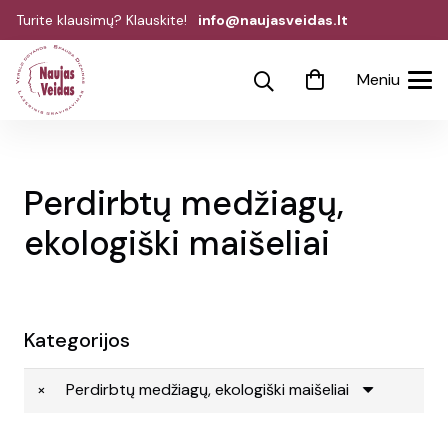
Turite klausimų? Klauskite!
info@naujasveidas.lt
Meniu
Perdirbtų medžiagų,
ekologiški maišeliai
Kategorijos
×
Perdirbtų medžiagų, ekologiški maišeliai