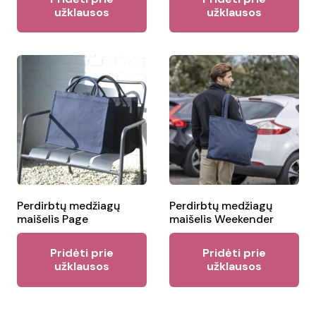
užklausos
užklausos
Perdirbtų medžiagų
Perdirbtų medžiagų
maišelis Page
maišelis Weekender
Pridėti prie
Pridėti prie
užklausos
užklausos