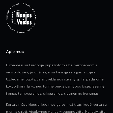
Apie mus
Dirbame ir su Europoje pripažintomis bei vertinamomis
verslo dovanų įmonėmis, ir su tiesioginiais gamintojais.
Uždedame logotipus ant reklamos suvenyrų. Tai padarome
kokybiškai ir laiku, nes turime puikią gamybos bazę: lazerinę
įrangą, tampografijos, šilkografijos, siuvinėjimo įrenginius.
Kartais mūsų klausia, kuo mes geresni už kitus, kodėl verta su
mumis dirbti. Atsakymas vienas – pabandykite. Nenusivilsite.