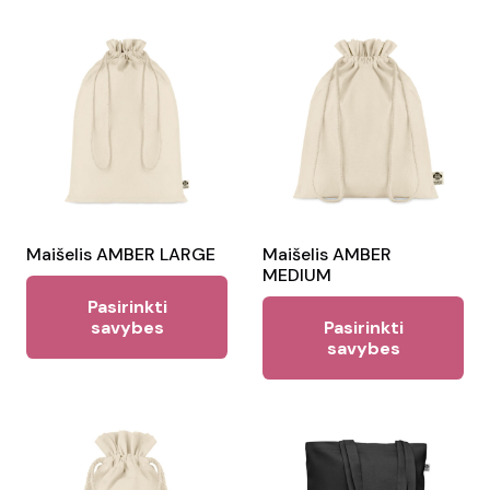
Maišelis AMBER LARGE
Maišelis AMBER
MEDIUM
This
Pasirinkti
Thi
product
savybes
Pasirinkti
pr
savybes
has
ha
multiple
mul
variants.
var
The
Th
options