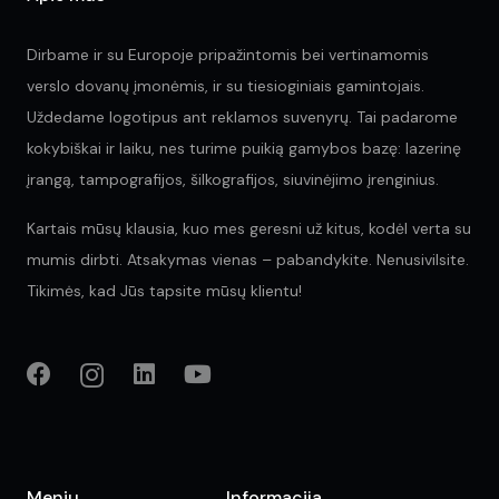
Dirbame ir su Europoje pripažintomis bei vertinamomis
verslo dovanų įmonėmis, ir su tiesioginiais gamintojais.
Uždedame logotipus ant reklamos suvenyrų. Tai padarome
kokybiškai ir laiku, nes turime puikią gamybos bazę: lazerinę
įrangą, tampografijos, šilkografijos, siuvinėjimo įrenginius.
Kartais mūsų klausia, kuo mes geresni už kitus, kodėl verta su
mumis dirbti. Atsakymas vienas – pabandykite. Nenusivilsite.
Tikimės, kad Jūs tapsite mūsų klientu!
Meniu
Informacija