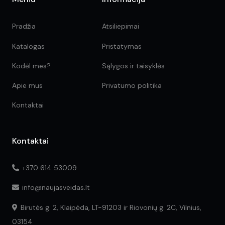
Pradžia
Atsiliepimai
Katalogas
Pristatymas
Kodėl mes?
Sąlygos ir taisyklės
Apie mus
Privatumo politika
Kontaktai
Kontaktai
+370 614 53009
info@naujasveidas.lt
Birutės g. 2, Klaipėda, LT-91203 ir Riovonių g. 2C, Vilnius,
03154