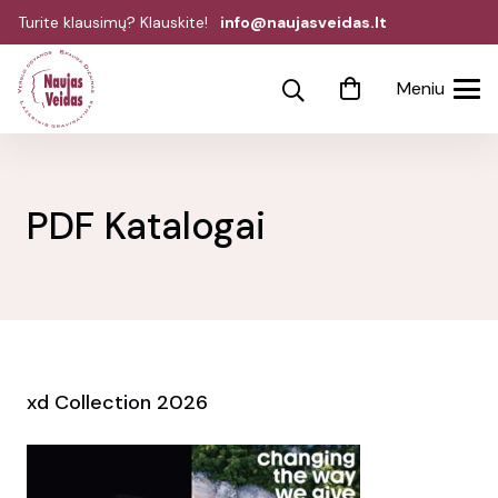
Turite klausimų? Klauskite!
info@naujasveidas.lt
Meniu
PDF Katalogai
xd Collection 2026