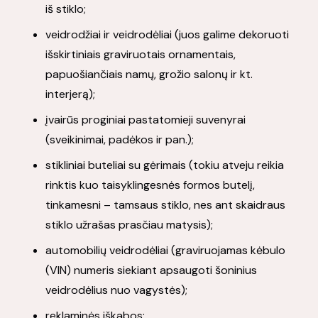
iš stiklo;
veidrodžiai ir veidrodėliai (juos galime dekoruoti
išskirtiniais graviruotais ornamentais,
papuošiančiais namų, grožio salonų ir kt.
interjerą);
įvairūs proginiai pastatomieji suvenyrai
(sveikinimai, padėkos ir pan.);
stikliniai buteliai su gėrimais (tokiu atveju reikia
rinktis kuo taisyklingesnės formos butelį,
tinkamesni – tamsaus stiklo, nes ant skaidraus
stiklo užrašas prasčiau matysis);
automobilių veidrodėliai (graviruojamas kėbulo
(VIN) numeris siekiant apsaugoti šoninius
veidrodėlius nuo vagystės);
reklaminės iškabos;