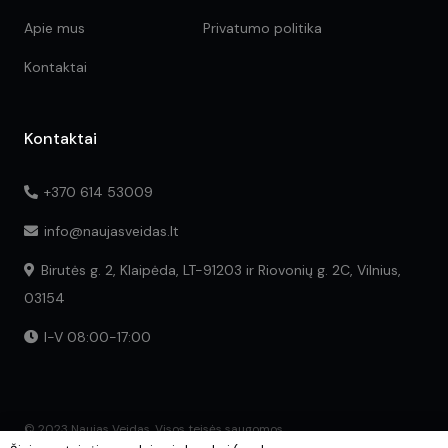
Apie mus
Privatumo politika
Kontaktai
Kontaktai
+370 614 53009
info@naujasveidas.lt
Birutės g. 2, Klaipėda, LT-91203 ir Riovonių g. 2C, Vilnius,
03154
I-V 08:00-17:00
© 2023 Naujas Veidas. Visos teisės saugomos.