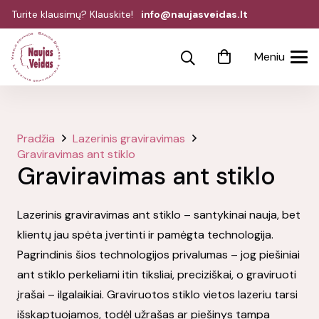
Turite klausimų? Klauskite!
info@naujasveidas.lt
Meniu
Pradžia
Lazerinis graviravimas
Graviravimas ant stiklo
Graviravimas ant stiklo
Lazerinis graviravimas ant stiklo – santykinai nauja, bet
klientų jau spėta įvertinti ir pamėgta technologija.
Pagrindinis šios technologijos privalumas – jog piešiniai
ant stiklo perkeliami itin tiksliai, preciziškai, o graviruoti
įrašai – ilgalaikiai. Graviruotos stiklo vietos lazeriu tarsi
išskaptuojamos, todėl užrašas ar piešinys tampa