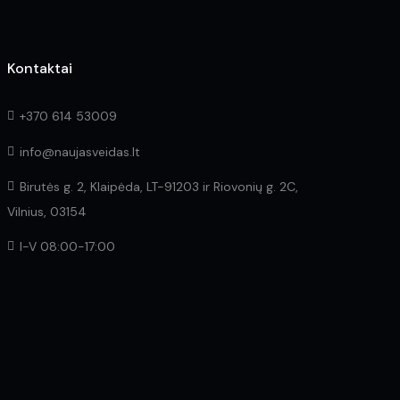
page
Kontaktai
+370 614 53009
info@naujasveidas.lt
Birutės g. 2, Klaipėda, LT-91203 ir Riovonių g. 2C,
Vilnius, 03154
I-V 08:00-17:00