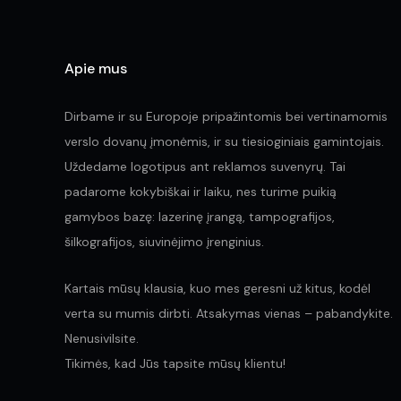
Apie mus
Dirbame ir su Europoje pripažintomis bei vertinamomis
verslo dovanų įmonėmis, ir su tiesioginiais gamintojais.
Uždedame logotipus ant reklamos suvenyrų. Tai
padarome kokybiškai ir laiku, nes turime puikią
gamybos bazę: lazerinę įrangą, tampografijos,
šilkografijos, siuvinėjimo įrenginius.
Kartais mūsų klausia, kuo mes geresni už kitus, kodėl
verta su mumis dirbti. Atsakymas vienas – pabandykite.
Nenusivilsite.
Tikimės, kad Jūs tapsite mūsų klientu!