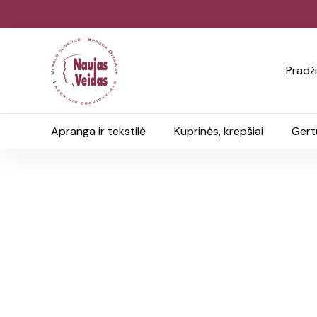
Pradž
Apranga ir tekstilė
Kuprinės, krepšiai
Gert