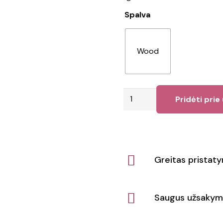
Spalva
Wood
produkto
Pridėti prie
kiekis:
Rašiklis
SUMLESS
Greitas pristat
Saugus užsakym