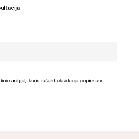
ultacija
ydinio antgalį, kuris rašant oksiduoja popieriaus