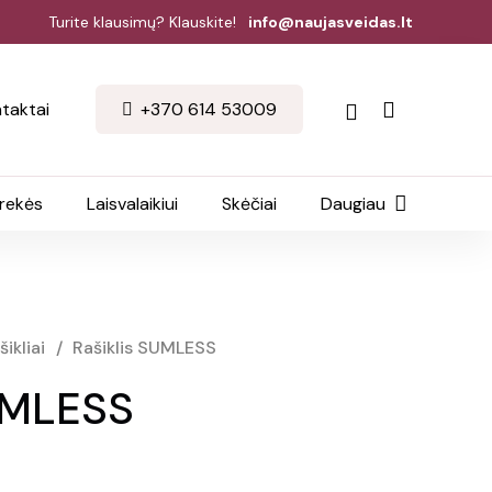
Turite klausimų? Klauskite!
info@naujasveidas.lt
taktai
+370 614 53009
prekės
Laisvalaikiui
Skėčiai
Daugiau
šikliai
/
Rašiklis SUMLESS
SUMLESS