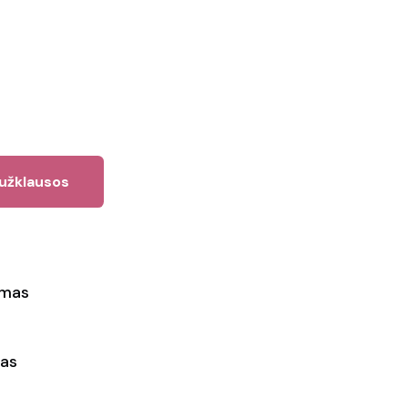
 užklausos
ymas
as