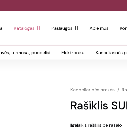
ia
Katalogas
Paslaugos
Apie mus
Kon
uvės, termosai, puodeliai
Elektronika
Kanceliarinės 
Kanceliarinės prekės
/
Ra
Rašiklis 
Ilgalaikis rašiklis be rašalo