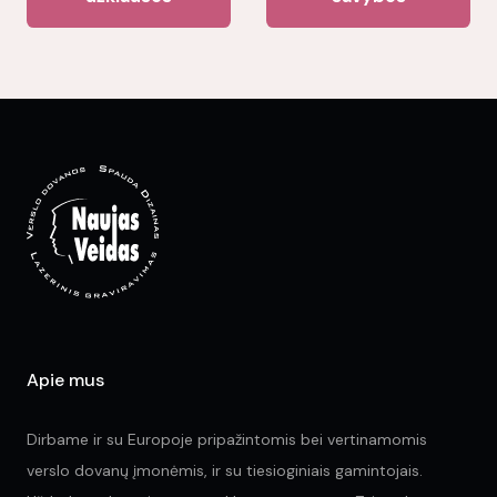
ha
mul
var
Th
opt
ma
be
ch
on
the
pr
pa
Apie mus
Dirbame ir su Europoje pripažintomis bei vertinamomis
verslo dovanų įmonėmis, ir su tiesioginiais gamintojais.