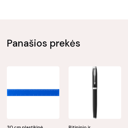
Panašios prekės
30 cm plastikinė
Ritininio ir