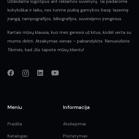
Uždedame logotipus ant reklamos suvenyrų. Tai padarome
kokybiškai ir laiku, nes turime puikią gamybos bazę: lazerinę
įrangą, tampografijos, šilkografijos, siuvinėjimo įrenginius.
Kartais mūsų klausia, kuo mes geresni už kitus, kodėl verta su
mumis dirbti. Atsakymas vienas – pabandykite. Nenusivilsite.
Tikimės, kad Jūs tapsite mūsų klientu!
Meniu
Informacija
Pradžia
Atsiliepimai
Katalogas
Pristatymas