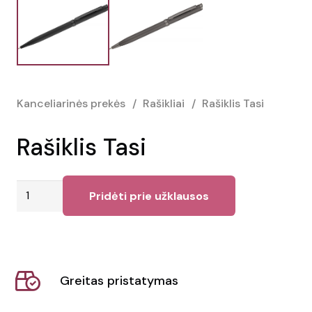
Kanceliarinės prekės
/
Rašikliai
/
Rašiklis Tasi
Rašiklis Tasi
produkto
Pridėti prie užklausos
kiekis:
Rašiklis
Tasi
Greitas pristatymas