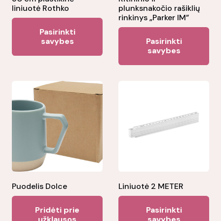
liniuotė Rothko
plunksnakočio rašiklių
rinkinys „Parker IM”
This
Pasirinkti
Thi
product
savybes
Pasirinkti
pr
savybes
has
ha
multiple
mul
variants.
var
The
Th
options
opt
may
ma
be
be
chosen
ch
on
on
the
the
Puodelis Dolce
Liniuotė 2 METER
product
pr
Thi
page
Pridėti prie
Pasirinkti
pa
pr
užklausos
savybes