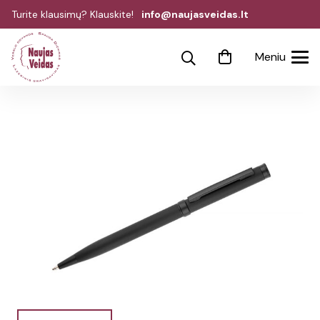
Turite klausimų? Klauskite!
info@naujasveidas.lt
Meniu