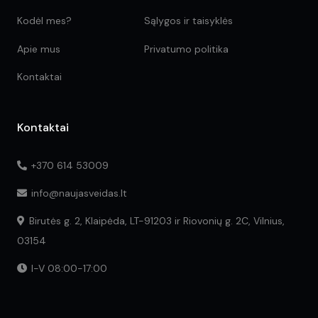
Kodėl mes?
Sąlygos ir taisyklės
Apie mus
Privatumo politika
Kontaktai
Kontaktai
+370 614 53009
info@naujasveidas.lt
Birutės g. 2, Klaipėda, LT-91203 ir Riovonių g. 2C, Vilnius,
03154
I-V 08:00-17:00