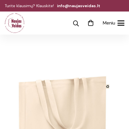
Turite klausimų? Klauskite!
info@naujasveidas.lt
Meniu