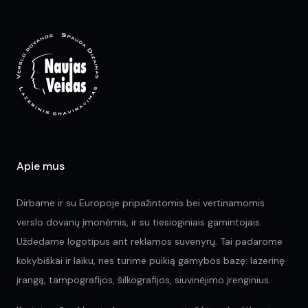
options
may
be
chosen
on
the
product
page
Apie mus
Dirbame ir su Europoje pripažintomis bei vertinamomis
verslo dovanų įmonėmis, ir su tiesioginiais gamintojais.
Uždedame logotipus ant reklamos suvenyrų. Tai padarome
kokybiškai ir laiku, nes turime puikią gamybos bazę: lazerinę
įrangą, tampografijos, šilkografijos, siuvinėjimo įrenginius.