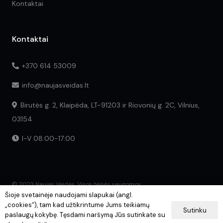
Kontaktai
Kontaktai
+370 614 53009
info@naujasveidas.lt
Birutės g. 2, Klaipėda, LT-91203 ir Riovonių g. 2C, Vilnius,
03154
I-V 08:00-17:00
© 2023 Naujas Veidas. Visos teisės saugomos.
Šioje svetainėje naudojami slapukai (angl.
„cookies“), tam kad užtikrintume Jums teikiamų
Sutinku
paslaugų kokybę. Tęsdami naršymą Jūs sutinkate su