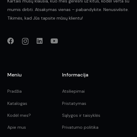
Kartais mūsų klausia, kuo mes geresni už kitus, kodėl verta su
mumis dirbti. Atsakymas vienas – pabandykite. Nenusivilsite.
Tikimės, kad Jūs tapsite mūsų klientu!
Meniu
Informacija
Pradžia
Atsiliepimai
Katalogas
Pristatymas
Kodėl mes?
Sąlygos ir taisyklės
Apie mus
Privatumo politika