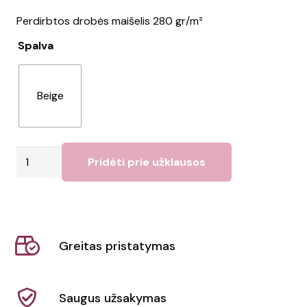
Perdirbtos drobės maišelis 280 gr/m²
Spalva
Beige
produkto
Pridėti prie užklausos
kiekis:
Maišelis
RESPECT
Greitas pristatymas
Saugus užsakymas