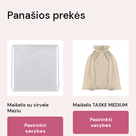
Panašios prekės
Maišelis su virvele
Maišelis TASKE MEDIUM
Maziu
Thi
Pasirinkti
This
pr
Pasirinkti
savybes
product
savybes
ha