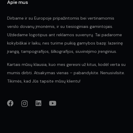
Apie mus
Dirbame ir su Europoje pripažintomis bei vertinamomis
verslo dovanų įmonėmis, ir su tiesioginiais gamintojais.
Uždedame logotipus ant reklamos suvenyrų. Tai padarome
kokybiškai ir laiku, nes turime puikią gamybos bazę: lazerinę
įrangą, tampografijos, šilkografijos, siuvinėjimo įrenginius.
Kartais mūsų klausia, kuo mes geresni už kitus, kodėl verta su
mumis dirbti. Atsakymas vienas – pabandykite. Nenusivilsite.
Tikimės, kad Jūs tapsite mūsų klientu!