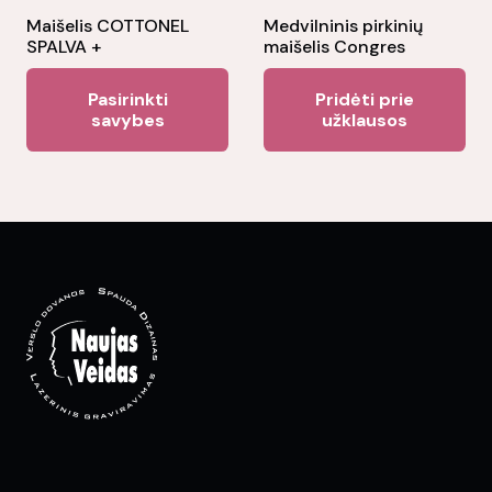
the
Maišelis COTTONEL
Medvilninis pirkinių
SPALVA +
maišelis Congres
product
This
page
Pasirinkti
Pridėti prie
product
savybes
užklausos
has
multiple
variants.
The
options
may
be
chosen
on
the
product
page