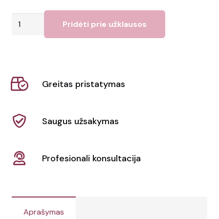
produkto
Pridėti prie užklausos
kiekis:
Maišelis
su
virvele
Greitas pristatymas
Sibert
Saugus užsakymas
Profesionali konsultacija
Aprašymas