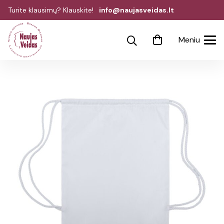
Turite klausimų? Klauskite!
info@naujasveidas.lt
Meniu