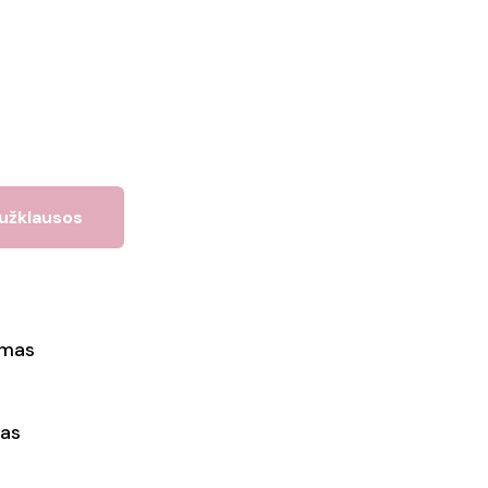
 užklausos
ymas
as