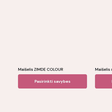
Maišelis ZIMDE COLOUR
Maišelis 
This
Pasirinkti savybes
product
has
multiple
variants.