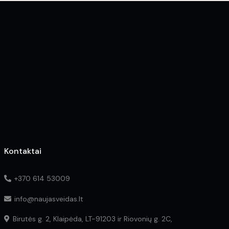
The
options
may
be
chosen
on
the
product
page
Kontaktai
+370 614 53009
info@naujasveidas.lt
Birutės g. 2, Klaipėda, LT-91203 ir Riovonių g. 2C,