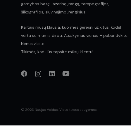
gamybos bazę: lazerinę įrangą, tampografijos,
šilkografijos, siuvinėjimo įrenginius.
Kartais mūsų klausia, kuo mes geresni už kitus, kodėl
verta su mumis dirbti. Atsakymas vienas – pabandykite.
Nenusivilsite.
Tikimės, kad Jūs tapsite mūsų klientu!
© 2023 Naujas Veidas. Visos teisės saugomos.