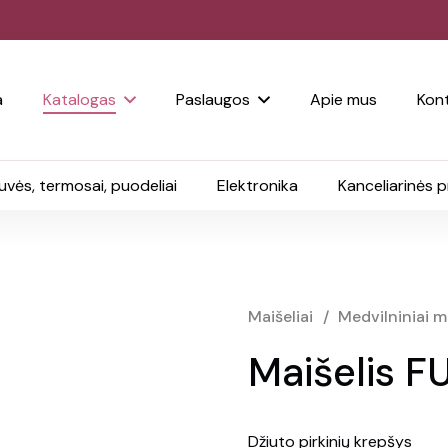
a
Katalogas
Paslaugos
Apie mus
Kont
uvės, termosai, puodeliai
Elektronika
Kanceliarinės 
Maišeliai
/
Medvilniniai ma
Maišelis F
Džiuto pirkinių krepšys