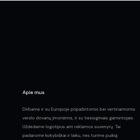
The
options
may
be
chosen
on
the
product
page
Apie mus
Dirbame ir su Europoje pripažintomis bei vertinamomis
verslo dovanų įmonėmis, ir su tiesioginiais gamintojais.
Uždedame logotipus ant reklamos suvenyrų. Tai
padarome kokybiškai ir laiku, nes turime puikią