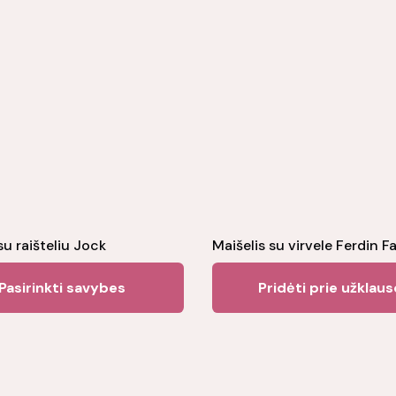
su raišteliu Jock
Maišelis su virvele Ferdin F
This
Pasirinkti savybes
Pridėti prie užklau
product
has
multiple
variants.