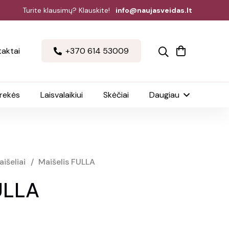
Turite klausimų? Klauskite!
info@naujasveidas.lt
aktai
+370 614 53009
prekės
Laisvalaikiui
Skėčiai
Daugiau
išeliai
/
Maišelis FULLA
ULLA