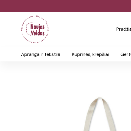
Pradži
Apranga ir tekstilė
Kuprinės, krepšiai
Gert