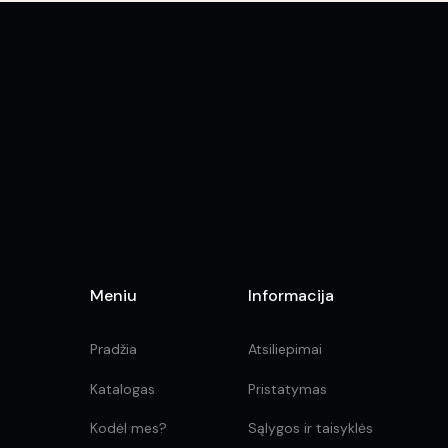
The
options
may
be
chosen
on
the
product
page
Meniu
Informacija
Pradžia
Atsiliepimai
Katalogas
Pristatymas
Kodėl mes?
Sąlygos ir taisyklės