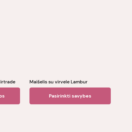
airtrade
Maišelis su virvele Lambur
This
sos
Pasirinkti savybes
product
has
multiple
variants.