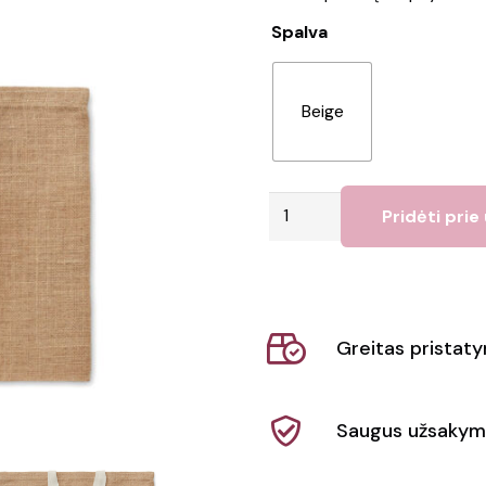
Spalva
Beige
produkto
Pridėti prie
kiekis:
Maišelis
FULLA
Greitas pristat
Saugus užsakym