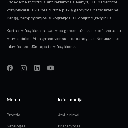
Uždedame logotipus ant reklamos suvenyrų. Tai padarome
kokybiškai ir laiku, nes turime puikią gamybos bazę: lazerinę
įrangą, tampografijos, šilkografijos, siuvinėjimo įrenginius.
Kartais mūsų klausia, kuo mes geresni už kitus, kodėl verta su
mumis dirbti. Atsakymas vienas – pabandykite. Nenusivilsite.
Tikimės, kad Jūs tapsite mūsų klientu!
Meniu
Informacija
Pradžia
Atsiliepimai
Katalogas
Pristatymas