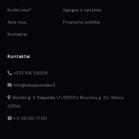
Kodėl mes?
Sąlygos ir taisyklės
Apie mus
Privatumo politika
Kontaktai
Kontaktai
+370 614 53009
info@naujasveidas.lt
Birutės g. 2, Klaipėda, LT-91203 ir Riovonių g. 2C, Vilnius,
03154
I-V 08:00-17:00