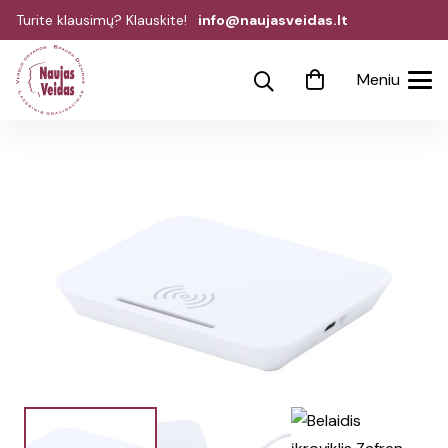
Turite klausimų? Klauskite!
info@naujasveidas.lt
Meniu