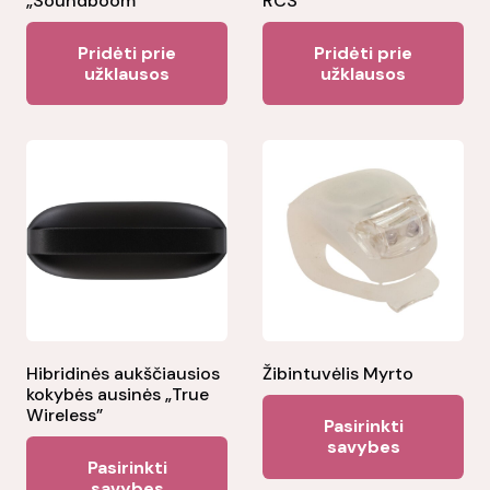
„Soundboom”
RCS”
Pridėti prie
Pridėti prie
užklausos
užklausos
Hibridinės aukščiausios
Žibintuvėlis Myrto
kokybės ausinės „True
Thi
Wireless”
Pasirinkti
pr
savybes
This
Pasirinkti
ha
product
savybes