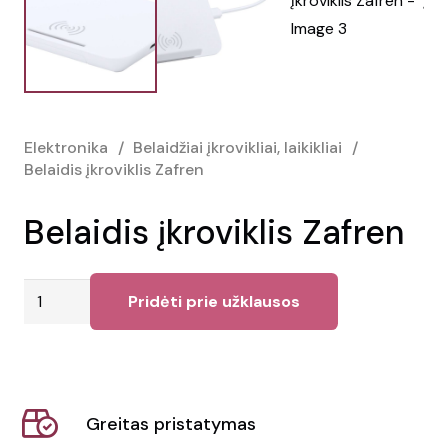
Elektronika
/
Belaidžiai įkrovikliai, laikikliai
/
Belaidis įkroviklis Zafren
Belaidis įkroviklis Zafren
produkto
Pridėti prie užklausos
kiekis:
Belaidis
įkroviklis
Zafren
Greitas pristatymas