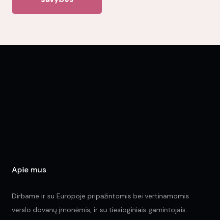
mul
has
var
multiple
Th
variants.
opt
The
ma
options
be
may
ch
be
on
chosen
the
on
pr
the
pa
product
page
Apie mus
Dirbame ir su Europoje pripažintomis bei vertinamomis
verslo dovanų įmonėmis, ir su tiesioginiais gamintojais.