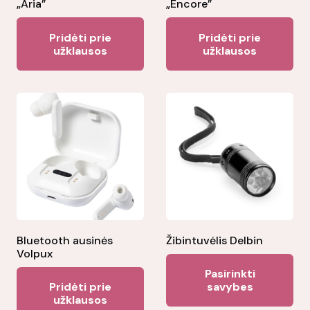
„Aria”
„Encore”
Pridėti prie
Pridėti prie
užklausos
užklausos
Bluetooth ausinės
Žibintuvėlis Delbin
Volpux
Thi
Pasirinkti
pr
Pridėti prie
savybes
užklausos
ha