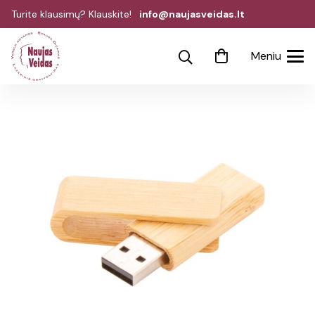
Turite klausimų? Klauskite!
info@naujasveidas.lt
Meniu