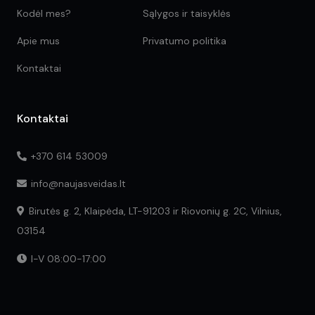
Kodėl mes?
Sąlygos ir taisyklės
Apie mus
Privatumo politika
Kontaktai
Kontaktai
+370 614 53009
info@naujasveidas.lt
Birutės g. 2, Klaipėda, LT-91203 ir Riovonių g. 2C, Vilnius,
03154
I-V 08:00-17:00