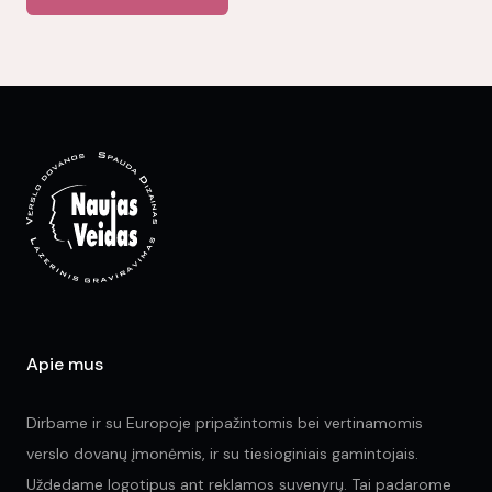
mul
var
Th
opt
ma
be
ch
on
the
pr
pa
Apie mus
Dirbame ir su Europoje pripažintomis bei vertinamomis
verslo dovanų įmonėmis, ir su tiesioginiais gamintojais.
Uždedame logotipus ant reklamos suvenyrų. Tai padarome