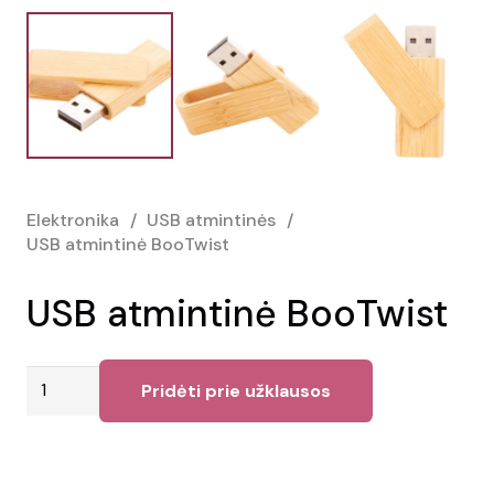
Elektronika
/
USB atmintinės
/
USB atmintinė BooTwist
USB atmintinė BooTwist
produkto
Pridėti prie užklausos
kiekis:
USB
atmintinė