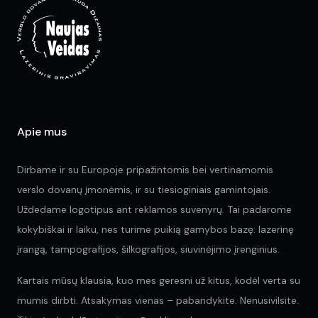
Apie mus
Dirbame ir su Europoje pripažintomis bei vertinamomis
verslo dovanų įmonėmis, ir su tiesioginiais gamintojais.
Uždedame logotipus ant reklamos suvenyrų. Tai padarome
kokybiškai ir laiku, nes turime puikią gamybos bazę: lazerinę
įrangą, tampografijos, šilkografijos, siuvinėjimo įrenginius.
Kartais mūsų klausia, kuo mes geresni už kitus, kodėl verta su
mumis dirbti. Atsakymas vienas – pabandykite. Nenusivilsite.