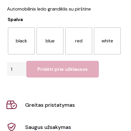
Automobilinis ledo grandiklis su pirštine
Spalva
black
blue
red
white
produkto
Pridėti prie užklausos
kiekis:
Ledo
grindiklis
WARMIX
Greitas pristatymas
Saugus užsakymas