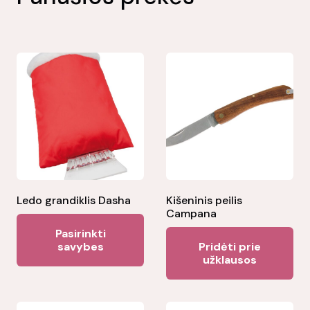
Ledo grandiklis Dasha
Kišeninis peilis
Campana
This
Pasirinkti
product
savybes
Pridėti prie
užklausos
has
multiple
variants.