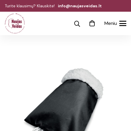
Turite klausimų? Klauskite!
info@naujasveidas.lt
Meniu