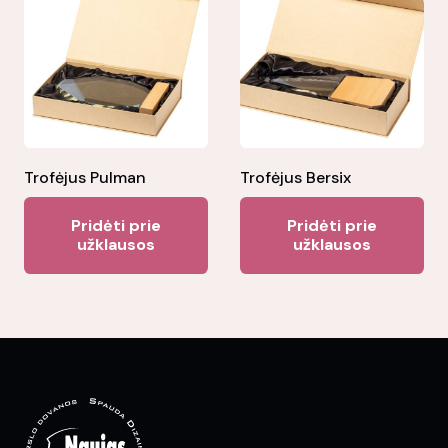
Trofėjus Pulman
Trofėjus Bersix
Pridėti prie
Pridėti prie
užklausos
užklausos