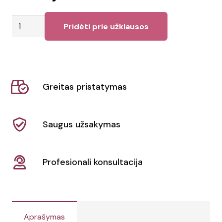
produkto
Pridėti prie užklausos
kiekis:
Trofėjus
Vertu
Greitas pristatymas
Saugus užsakymas
Profesionali konsultacija
Aprašymas