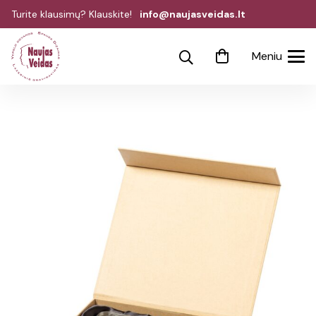
Turite klausimų? Klauskite!
info@naujasveidas.lt
Meniu