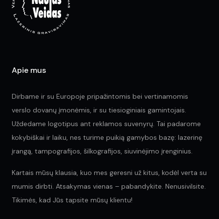
Apie mus
Dirbame ir su Europoje pripažintomis bei vertinamomis
verslo dovanų įmonėmis, ir su tiesioginiais gamintojais.
Uždedame logotipus ant reklamos suvenyrų. Tai padarome
kokybiškai ir laiku, nes turime puikią gamybos bazę: lazerinę
įrangą, tampografijos, šilkografijos, siuvinėjimo įrenginius.
Kartais mūsų klausia, kuo mes geresni už kitus, kodėl verta su
mumis dirbti. Atsakymas vienas – pabandykite. Nenusivilsite.
Tikimės, kad Jūs tapsite mūsų klientu!