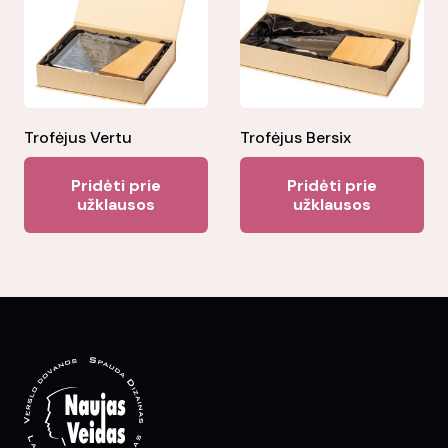
Trofėjus Vertu
Trofėjus Bersix
Pridėti prie
Pridėti prie
užklausos
užklausos