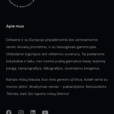
Apie mus
Dirbame ir su Europoje pripažintomis bei vertinamomis
verslo dovanų įmonėmis, ir su tiesioginiais gamintojais.
Uždedame logotipus ant reklamos suvenyrų. Tai padarome
kokybiškai ir laiku, nes turime puikią gamybos bazę: lazerinę
įrangą, tampografijos, šilkografijos, siuvinėjimo įrenginius.
Kartais mūsų klausia, kuo mes geresni už kitus, kodėl verta su
mumis dirbti. Atsakymas vienas – pabandykite. Nenusivilsite.
Tikimės, kad Jūs tapsite mūsų klientu!