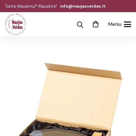
Turite klausimų? Klauskite!
info@naujasveidas.lt
Meniu