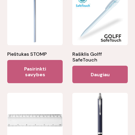
Pieštukas STOMP
Rašiklis Golff
SafeTouch
This
Pasirinkti
product
savybes
Daugiau
has
multiple
variants.
The
options
may
be