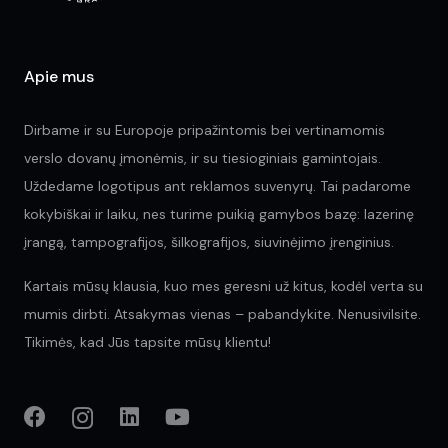
the
product
pr
page
pa
Apie mus
Dirbame ir su Europoje pripažintomis bei vertinamomis
verslo dovanų įmonėmis, ir su tiesioginiais gamintojais.
Uždedame logotipus ant reklamos suvenyrų. Tai padarome
kokybiškai ir laiku, nes turime puikią gamybos bazę: lazerinę
įrangą, tampografijos, šilkografijos, siuvinėjimo įrenginius.
Kartais mūsų klausia, kuo mes geresni už kitus, kodėl verta su
mumis dirbti. Atsakymas vienas – pabandykite. Nenusivilsite.
Tikimės, kad Jūs tapsite mūsų klientu!