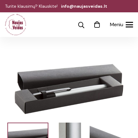
Turite klausimų? Klauskite!
info@naujasveidas.lt
Meniu