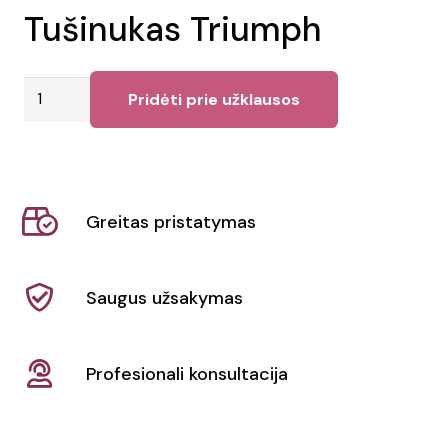
Tušinukas Triumph
produkto
Pridėti prie užklausos
kiekis:
Tušinukas
Triumph
Greitas pristatymas
Saugus užsakymas
Profesionali konsultacija