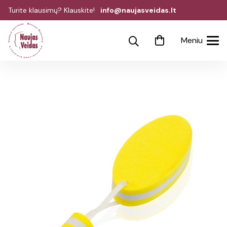
Turite klausimų? Klauskite!
info@naujasveidas.lt
Meniu