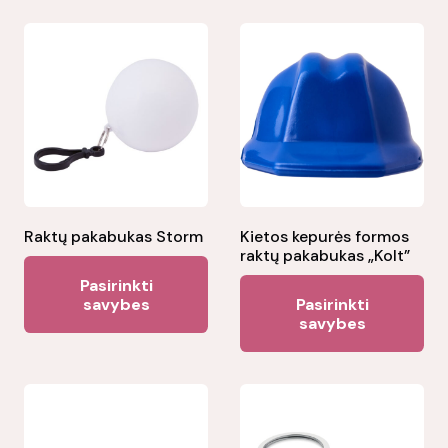
Raktų pakabukas Storm
Kietos kepurės formos
raktų pakabukas „Kolt”
This
Pasirinkti
Thi
product
savybes
Pasirinkti
pr
savybes
has
ha
multiple
mul
variants.
var
The
Th
options