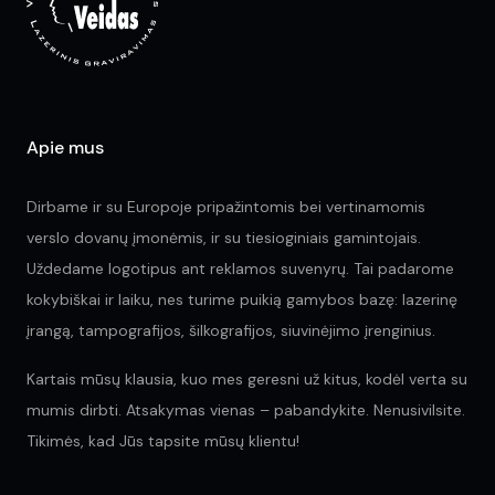
chosen
ch
on
on
the
the
product
pr
page
pa
Apie mus
Dirbame ir su Europoje pripažintomis bei vertinamomis
verslo dovanų įmonėmis, ir su tiesioginiais gamintojais.
Uždedame logotipus ant reklamos suvenyrų. Tai padarome
kokybiškai ir laiku, nes turime puikią gamybos bazę: lazerinę
įrangą, tampografijos, šilkografijos, siuvinėjimo įrenginius.
Kartais mūsų klausia, kuo mes geresni už kitus, kodėl verta su
mumis dirbti. Atsakymas vienas – pabandykite. Nenusivilsite.
Tikimės, kad Jūs tapsite mūsų klientu!