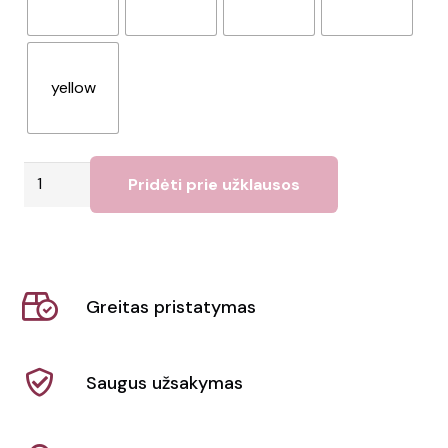
yellow
produkto
Pridėti prie užklausos
kiekis:
Raktų
pakabukas
Soke
Greitas pristatymas
Saugus užsakymas