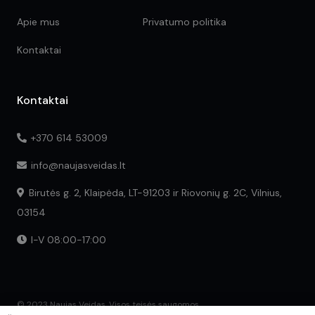
Apie mus
Privatumo politika
Kontaktai
Kontaktai
+370 614 53009
info@naujasveidas.lt
Birutės g. 2, Klaipėda, LT-91203 ir Riovonių g. 2C, Vilnius,
03154
I-V 08:00-17:00
© 2023 Naujas Veidas. Visos teisės saugomos.