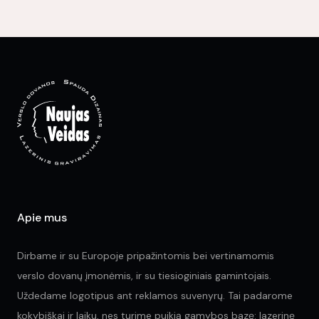
multiple
variants.
The
options
may
be
chosen
on
the
product
page
Apie mus
Dirbame ir su Europoje pripažintomis bei vertinamomis
verslo dovanų įmonėmis, ir su tiesioginiais gamintojais.
Uždedame logotipus ant reklamos suvenyrų. Tai padarome
kokybiškai ir laiku, nes turime puikią gamybos bazę: lazerinę