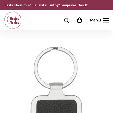
Turite klausimų? Klauskite!
info@naujasveidas.lt
Meniu