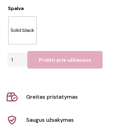
Spalva
Solid black
produkto
Pridėti prie užklausos
kiekis:
Raktų
pakabukas
"Piero"
Greitas pristatymas
Saugus užsakymas