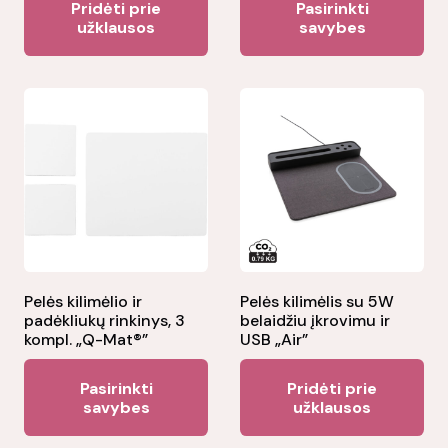
Pridėti prie
Pasirinkti
pr
užklausos
savybes
ha
mul
var
Th
opt
ma
be
ch
on
the
Pelės kilimėlio ir
Pelės kilimėlis su 5W
padėkliukų rinkinys, 3
belaidžiu įkrovimu ir
pr
kompl. „Q-Mat®”
USB „Air”
pa
This
Pasirinkti
Pridėti prie
product
savybes
užklausos
has