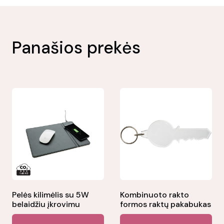
Panašios prekės
Pelės kilimėlis su 5W
Kombinuoto rakto
belaidžiu įkrovimu
formos raktų pakabukas
Thi