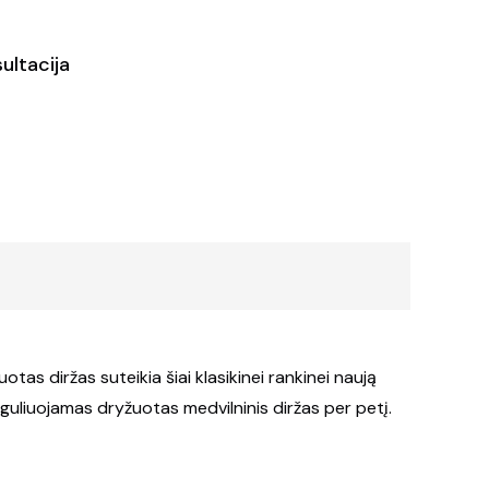
ultacija
otas diržas suteikia šiai klasikinei rankinei naują
eguliuojamas dryžuotas medvilninis diržas per petį.