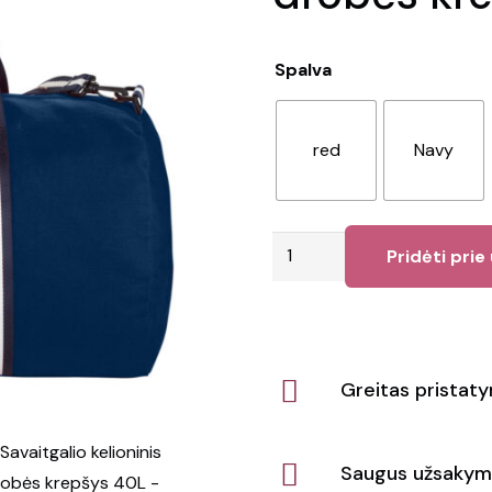
Spalva
red
Navy
produkto
Pridėti prie
kiekis:
Savaitgalio
kelioninis
drobės
Greitas pristat
krepšys
40L
Saugus užsakym