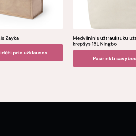
šis Zayka
Medvilninis užtrauktuku u
krepšys 15L Ningbo
idėti prie užklausos
Pasirinkti savybe