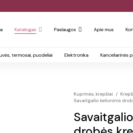
ia
Katalogas
Paslaugos
Apie mus
Kon
uvės, termosai, puodeliai
Elektronika
Kanceliarinės 
Kuprinės, krepšiai
/
Krepš
Savaitgalio kelioninis dro
Savaitgalio
drobės kr