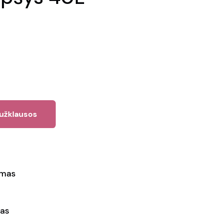
 užklausos
ymas
as