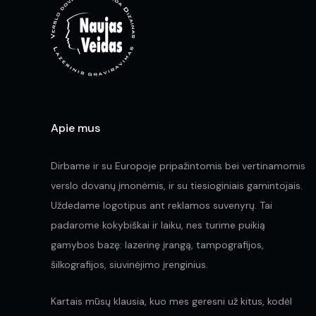
on
the
product
page
Apie mus
Dirbame ir su Europoje pripažintomis bei vertinamomis
verslo dovanų įmonėmis, ir su tiesioginiais gamintojais.
Uždedame logotipus ant reklamos suvenyrų. Tai
padarome kokybiškai ir laiku, nes turime puikią
gamybos bazę: lazerinę įrangą, tampografijos,
šilkografijos, siuvinėjimo įrenginius.
Kartais mūsų klausia, kuo mes geresni už kitus, kodėl