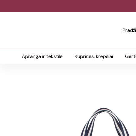
Pradž
Apranga ir tekstilė
Kuprinės, krepšiai
Gert