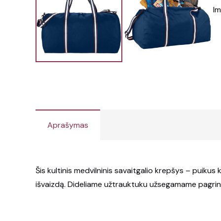
Aprašymas
Šis kultinis medvilninis savaitgalio krepšys – puikus k
išvaizdą. Dideliame užtrauktuku užsegamame pagrindin