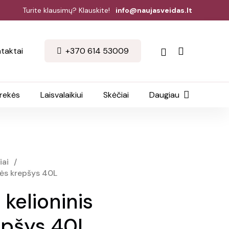
Turite klausimų? Klauskite!
info@naujasveidas.lt
taktai
+370 614 53009
prekės
Laisvalaikiui
Skėčiai
Daugiau
iai
/
bės krepšys 40L
 kelioninis
epšys 40L