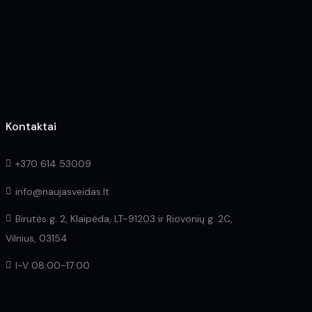
on
the
product
page
Kontaktai
+370 614 53009
info@naujasveidas.lt
Birutės g. 2, Klaipėda, LT-91203 ir Riovonių g. 2C,
Vilnius, 03154
I-V 08:00-17:00