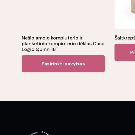
Nešiojamojo kompiuterio ir
Šaltkrep
planšetinio kompiuterio dėklas Case
Logic Quinn 16″
Pr
This
Pasirinkti savybes
product
has
multiple
variants.
The
options
may
be
chosen