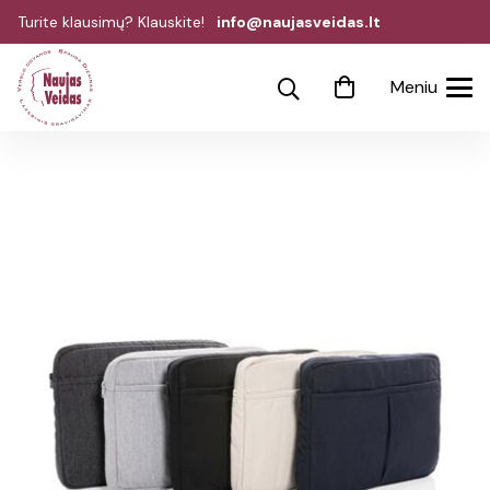
Turite klausimų? Klauskite!
info@naujasveidas.lt
Meniu