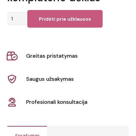
produkto
Pridėti prie užklausos
kiekis:
Laluka
AWARE™
perdirbtos
Greitas pristatymas
medvilnės
15,6
colio
Saugus užsakymas
nešiojamojo
kompiuterio
dėklas
Profesionali konsultacija
Aprašymas