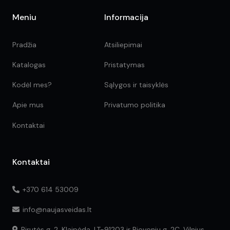
Meniu
Informacija
Pradžia
Atsiliepimai
Katalogas
Pristatymas
Kodėl mes?
Sąlygos ir taisyklės
Apie mus
Privatumo politika
Kontaktai
Kontaktai
+370 614 53009
info@naujasveidas.lt
Birutės g. 2, Klaipėda, LT-91203 ir Riovonių g. 2C, Vilnius,