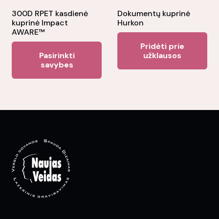
the
300D RPET kasdienė
Dokumentų kuprinė
kuprinė Impact
Hurkon
pr
AWARE™
pa
Pridėti prie
This
Pasirinkti
užklausos
product
savybes
has
multiple
variants.
The
options
may
be
chosen
on
the
product