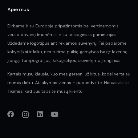
page
Apie mus
Dirbame ir su Europoje pripažintomis bei vertinamomis
verslo dovanų įmonėmis, ir su tiesioginiais gamintojais.
Uždedame logotipus ant reklamos suvenyrų. Tai padarome
kokybiškai ir laiku, nes turime puikią gamybos bazę: lazerinę
įrangą, tampografijos, šilkografijos, siuvinėjimo įrenginius.
Kartais mūsų klausia, kuo mes geresni už kitus, kodėl verta su
mumis dirbti. Atsakymas vienas – pabandykite. Nenusivilsite.
Tikimės, kad Jūs tapsite mūsų klientu!