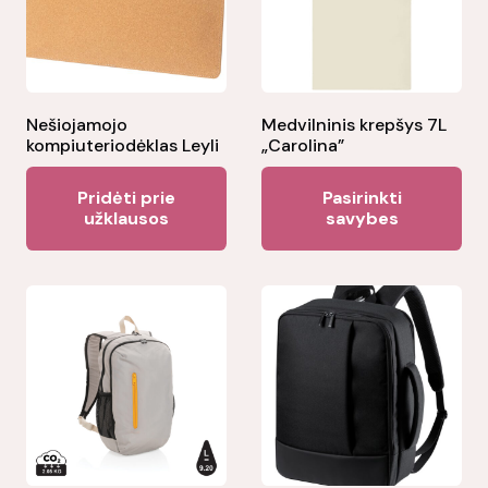
Nešiojamojo
Medvilninis krepšys 7L
kompiuteriodėklas Leyli
„Carolina”
Thi
Pridėti prie
Pasirinkti
pr
užklausos
savybes
ha
mul
var
Th
opt
ma
be
ch
on