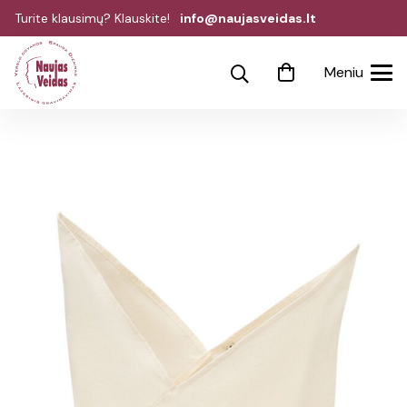
Turite klausimų? Klauskite!
info@naujasveidas.lt
Meniu