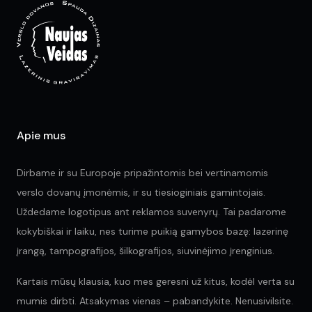
may
be
be
ch
chosen
on
on
the
the
pr
product
pa
page
Apie mus
Dirbame ir su Europoje pripažintomis bei vertinamomis
verslo dovanų įmonėmis, ir su tiesioginiais gamintojais.
Uždedame logotipus ant reklamos suvenyrų. Tai padarome
kokybiškai ir laiku, nes turime puikią gamybos bazę: lazerinę
įrangą, tampografijos, šilkografijos, siuvinėjimo įrenginius.
Kartais mūsų klausia, kuo mes geresni už kitus, kodėl verta su
mumis dirbti. Atsakymas vienas – pabandykite. Nenusivilsite.