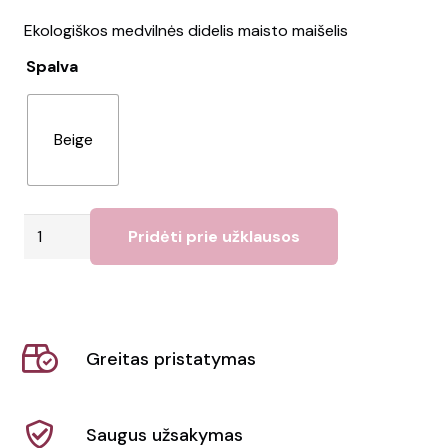
Ekologiškos medvilnės didelis maisto maišelis
Spalva
Beige
produkto
Pridėti prie užklausos
kiekis:
Maišelis
SAQUITO
Greitas pristatymas
Saugus užsakymas