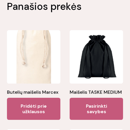
Panašios prekės
Butelių maišelis Marcex
Maišelis TASKE MEDIUM
Thi
Pridėti prie
Pasirinkti
pr
užklausos
savybes
ha
mul