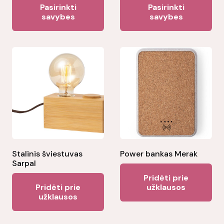
Pasirinkti
Pasirinkti
product
pr
savybes
savybes
has
ha
multiple
mul
variants.
var
The
Th
options
opt
may
ma
be
be
chosen
ch
on
on
the
the
Stalinis šviestuvas
Power bankas Merak
Sarpal
product
pr
Pridėti prie
page
pa
Pridėti prie
užklausos
užklausos