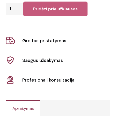
produkto
Pridėti prie užklausos
kiekis:
RGB
žaidimų
ausinės
Greitas pristatymas
Saugus užsakymas
Profesionali konsultacija
Aprašymas