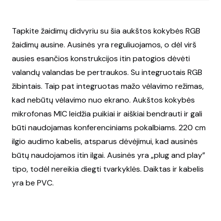
Tapkite žaidimų didvyriu su šia aukštos kokybės RGB
žaidimų ausine. Ausinės yra reguliuojamos, o dėl virš
ausies esančios konstrukcijos itin patogios dėvėti
valandų valandas be pertraukos. Su integruotais RGB
žibintais. Taip pat integruotas mažo vėlavimo režimas,
kad nebūtų vėlavimo nuo ekrano. Aukštos kokybės
mikrofonas MIC leidžia puikiai ir aiškiai bendrauti ir gali
būti naudojamas konferenciniams pokalbiams. 220 cm
ilgio audimo kabelis, atsparus dėvėjimui, kad ausinės
būtų naudojamos itin ilgai. Ausinės yra „plug and play”
tipo, todėl nereikia diegti tvarkyklės. Daiktas ir kabelis
yra be PVC.