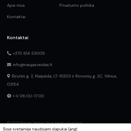
Apie mus
Privatumo politika
Kontaktai
Kontaktai
+370 614 53009
info@naujasveidas.lt
Birutės g. 2, Klaipėda, LT-91203 ir Riovonių g. 2C, Vilnius,
03154
I-V 08:00-17:00
© 2023 Naujas Veidas. Visos teisės saugomos.
Šioje svetainėje naudojami slapukai (angl.