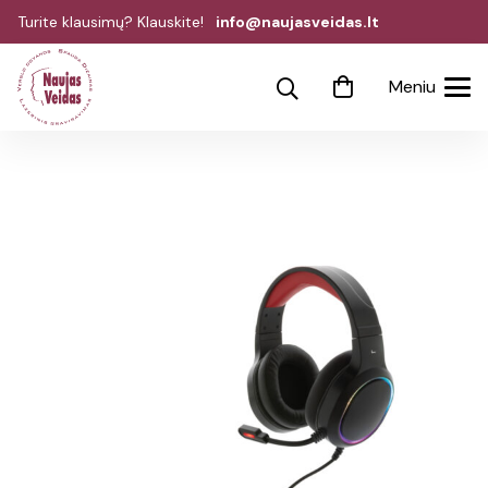
Turite klausimų? Klauskite!
info@naujasveidas.lt
Meniu