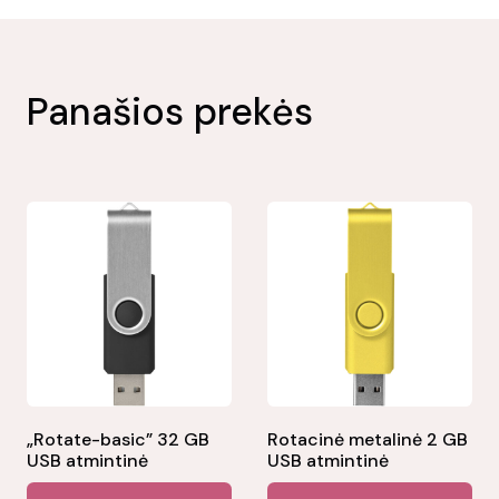
Panašios prekės
„Rotate-basic” 32 GB
Rotacinė metalinė 2 GB
USB atmintinė
USB atmintinė
This
Thi