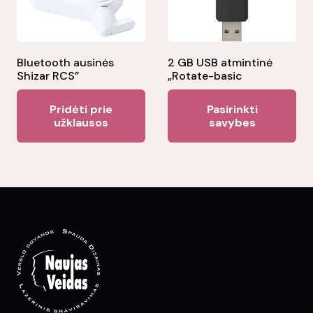
chosen
on
the
Bluetooth ausinės
2 GB USB atmintinė
product
Shizar RCS”
„Rotate-basic
page
Thi
Pridėti prie
Pasirinkti
pr
užklausos
savybes
ha
mul
var
Th
opt
ma
be
ch
on