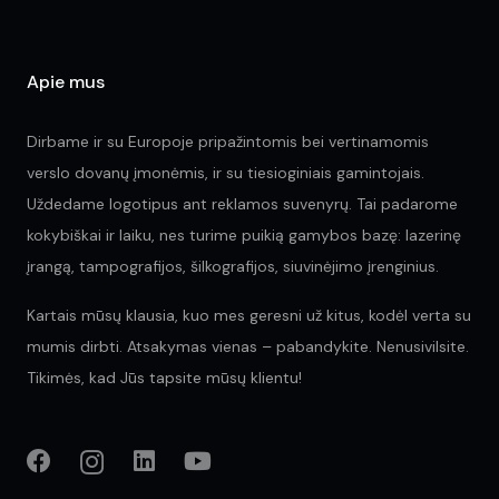
the
pr
pa
Apie mus
Dirbame ir su Europoje pripažintomis bei vertinamomis
verslo dovanų įmonėmis, ir su tiesioginiais gamintojais.
Uždedame logotipus ant reklamos suvenyrų. Tai padarome
kokybiškai ir laiku, nes turime puikią gamybos bazę: lazerinę
įrangą, tampografijos, šilkografijos, siuvinėjimo įrenginius.
Kartais mūsų klausia, kuo mes geresni už kitus, kodėl verta su
mumis dirbti. Atsakymas vienas – pabandykite. Nenusivilsite.
Tikimės, kad Jūs tapsite mūsų klientu!