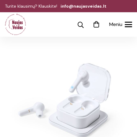
Turite klausimų? Klauskite!
info@naujasveidas.lt
Meniu