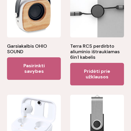
Garsiakalbis OHIO
Terra RCS perdirbto
SOUND
aliuminio ištraukiamas
6in1 kabelis
This
Pasirinkti
product
savybes
Pridėti prie
užklausos
has
multiple
variants.
The
options
may
be