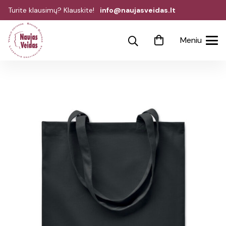
Turite klausimų? Klauskite!
info@naujasveidas.lt
Meniu