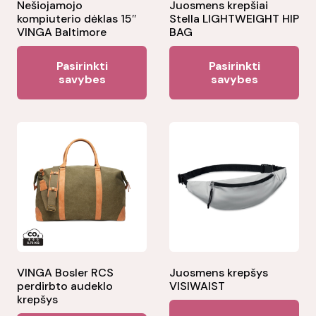
Nešiojamojo
Juosmens krepšiai
kompiuterio dėklas 15″
Stella LIGHTWEIGHT HIP
VINGA Baltimore
BAG
This
Thi
Pasirinkti
Pasirinkti
product
pr
savybes
savybes
has
ha
multiple
mul
variants.
var
The
Th
options
opt
may
ma
be
be
chosen
ch
on
on
the
the
VINGA Bosler RCS
Juosmens krepšys
perdirbto audeklo
VISIWAIST
product
pr
krepšys
Thi
page
pa