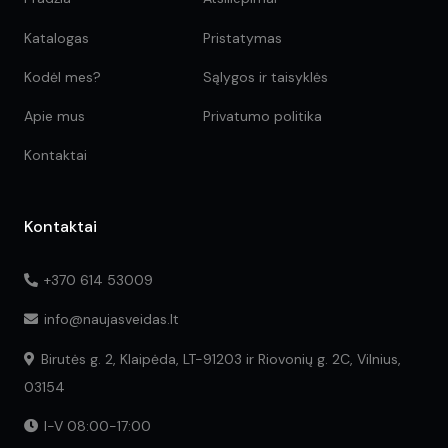
Katalogas
Pristatymas
Kodėl mes?
Sąlygos ir taisyklės
Apie mus
Privatumo politika
Kontaktai
Kontaktai
+370 614 53009
info@naujasveidas.lt
Birutės g. 2, Klaipėda, LT-91203 ir Riovonių g. 2C, Vilnius,
03154
I-V 08:00-17:00