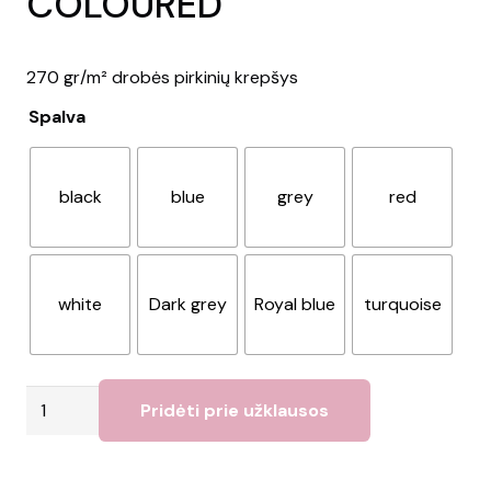
COLOURED
270 gr/m² drobės pirkinių krepšys
Spalva
black
blue
grey
red
white
Dark grey
Royal blue
turquoise
produkto
Pridėti prie užklausos
kiekis:
Krepšys