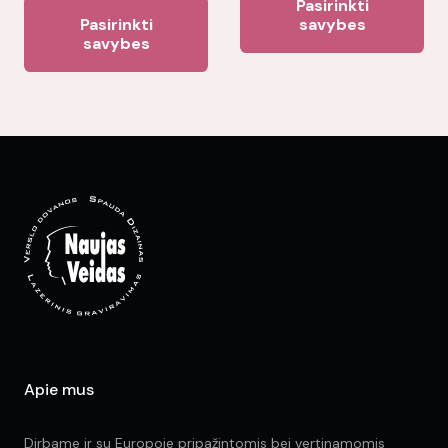
Pasirinkti
This
pr
Pasirinkti
savybes
product
savybes
ha
has
mul
multiple
var
variants.
Th
The
opt
options
ma
may
be
be
ch
chosen
on
on
the
the
pr
product
pa
page
Apie mus
Dirbame ir su Europoje pripažintomis bei vertinamomis