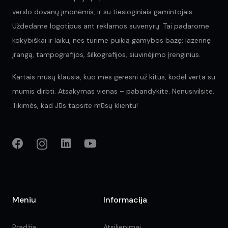
verslo dovanų įmonėmis, ir su tiesioginiais gamintojais.
Uždedame logotipus ant reklamos suvenyrų. Tai padarome
kokybiškai ir laiku, nes turime puikią gamybos bazę: lazerinę
įrangą, tampografijos, šilkografijos, siuvinėjimo įrenginius.
Kartais mūsų klausia, kuo mes geresni už kitus, kodėl verta su
mumis dirbti. Atsakymas vienas – pabandykite. Nenusivilsite.
Tikimės, kad Jūs tapsite mūsų klientu!
Meniu
Informacija
Pradžia
Atsiliepimai