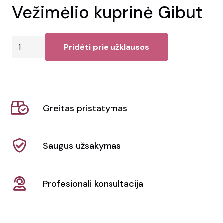
Vežimėlio kuprinė Gibut
produkto
Pridėti prie užklausos
kiekis:
Vežimėlio
kuprinė
Gibut
Greitas pristatymas
Saugus užsakymas
Profesionali konsultacija