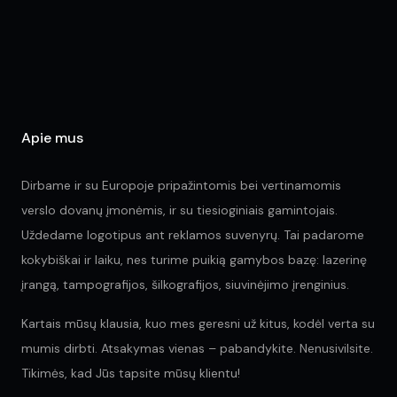
chosen
ch
on
on
the
the
product
pr
page
pa
Apie mus
Dirbame ir su Europoje pripažintomis bei vertinamomis
verslo dovanų įmonėmis, ir su tiesioginiais gamintojais.
Uždedame logotipus ant reklamos suvenyrų. Tai padarome
kokybiškai ir laiku, nes turime puikią gamybos bazę: lazerinę
įrangą, tampografijos, šilkografijos, siuvinėjimo įrenginius.
Kartais mūsų klausia, kuo mes geresni už kitus, kodėl verta su
mumis dirbti. Atsakymas vienas – pabandykite. Nenusivilsite.
Tikimės, kad Jūs tapsite mūsų klientu!