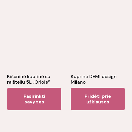
Kišeninė kuprinė su
Kuprinė DEMI design
raišteliu 5L „Oriole”
Milano
This
Pasirinkti
Pridėti prie
product
savybes
užklausos
has
multiple
variants.