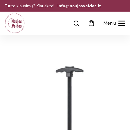
Turite klausimų? Klauskite!
info@naujasveidas.lt
Meniu