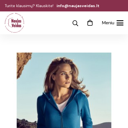
Turite klausimų? Klauskite!
info@naujasveidas.lt
Meniu