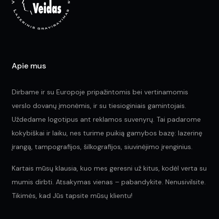
chosen
on
on
the
the
pr
product
pa
page
Apie mus
Dirbame ir su Europoje pripažintomis bei vertinamomis
verslo dovanų įmonėmis, ir su tiesioginiais gamintojais.
Uždedame logotipus ant reklamos suvenyrų. Tai padarome
kokybiškai ir laiku, nes turime puikią gamybos bazę: lazerinę
įrangą, tampografijos, šilkografijos, siuvinėjimo įrenginius.
Kartais mūsų klausia, kuo mes geresni už kitus, kodėl verta su
mumis dirbti. Atsakymas vienas – pabandykite. Nenusivilsite.
Tikimės, kad Jūs tapsite mūsų klientu!