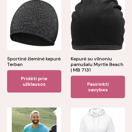
Sportinė žieminė kepurė
Kepurė su vilnoniu
Terban
pamušalu Myrtle Beach
| MB 7131
Pridėti prie
Thi
užklausos
Pasirinkti
pr
savybes
ha
mul
var
Th
opt