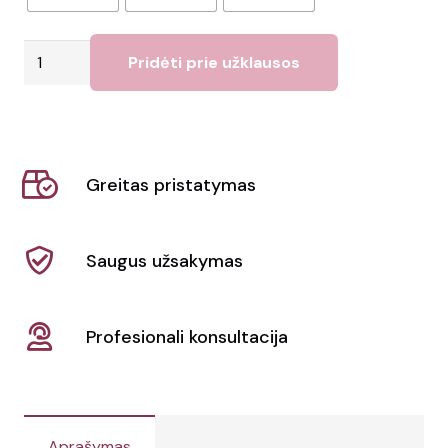
produkto
Pridėti prie užklausos
kiekis:
Moteriškas
džemperis
su
Greitas pristatymas
kapišonu
Promodoro
|
Saugus užsakymas
1751
Profesionali konsultacija
Aprašymas