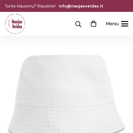
Turite klausimų? Klauskite!
info@naujasveidas.lt
Meniu