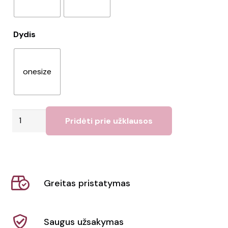
Dydis
onesize
produkto
Pridėti prie užklausos
kiekis:
Žvejo
skrybėlė
Atlantis
Greitas pristatymas
|
Powell
Saugus užsakymas