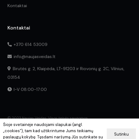
Kontaktai
Kontaktai
+370 614 53009
info@naujasveidas.lt
Birutės g. 2, Klaipėda, LT-91203 ir Riovonių g. 2C, Vilnius,
03154
I-V 08:00-17:00
© 2023 Naujas Veidas. Visos teisės saugomos.
Šioje svetainėje naudojami slapukai (angl.
„cookies“), tam kad užtikrintume Jums teikiamų
Sutinku
paslaugų kokybę. Tęsdami naršymą Jūs sutinkate su