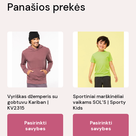
Panašios prekės
Vyriškas džemperis su
Sportiniai marškinėliai
gobtuvu Kariban |
vaikams SOL’S | Sporty
KV2315
Kids
This
Thi
Pasirinkti
Pasirinkti
product
pr
savybes
savybes
has
ha