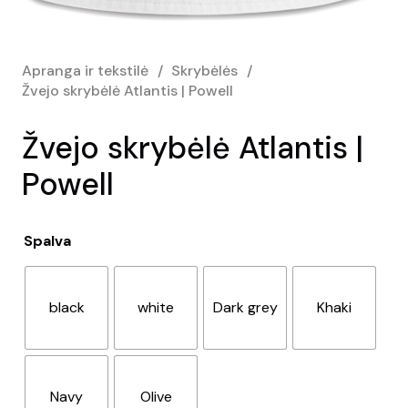
Apranga ir tekstilė
/
Skrybėlės
/
Žvejo skrybėlė Atlantis | Powell
Žvejo skrybėlė Atlantis |
Powell
Spalva
black
white
Dark grey
Khaki
Navy
Olive