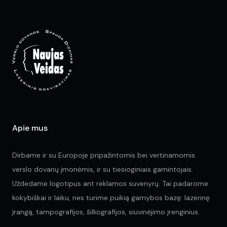
Th
options
opt
may
ma
be
be
chosen
ch
on
on
the
the
product
pr
page
pa
Apie mus
Dirbame ir su Europoje pripažintomis bei vertinamomis
verslo dovanų įmonėmis, ir su tiesioginiais gamintojais.
Uždedame logotipus ant reklamos suvenyrų. Tai padarome
kokybiškai ir laiku, nes turime puikią gamybos bazę: lazerinę
įrangą, tampografijos, šilkografijos, siuvinėjimo įrenginius.