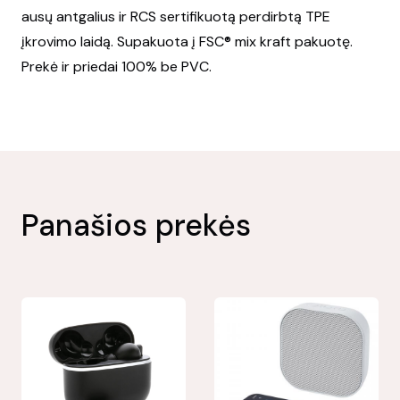
ausų antgalius ir RCS sertifikuotą perdirbtą TPE
įkrovimo laidą. Supakuota į FSC® mix kraft pakuotę.
Prekė ir priedai 100% be PVC.
Panašios prekės