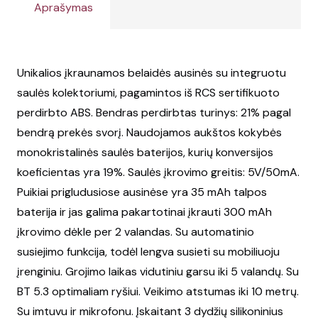
Aprašymas
Unikalios įkraunamos belaidės ausinės su integruotu
saulės kolektoriumi, pagamintos iš RCS sertifikuoto
perdirbto ABS. Bendras perdirbtas turinys: 21% pagal
bendrą prekės svorį. Naudojamos aukštos kokybės
monokristalinės saulės baterijos, kurių konversijos
koeficientas yra 19%. Saulės įkrovimo greitis: 5V/50mA.
Puikiai prigludusiose ausinėse yra 35 mAh talpos
baterija ir jas galima pakartotinai įkrauti 300 mAh
įkrovimo dėkle per 2 valandas. Su automatinio
susiejimo funkcija, todėl lengva susieti su mobiliuoju
įrenginiu. Grojimo laikas vidutiniu garsu iki 5 valandų. Su
BT 5.3 optimaliam ryšiui. Veikimo atstumas iki 10 metrų.
Su imtuvu ir mikrofonu. Įskaitant 3 dydžių silikoninius