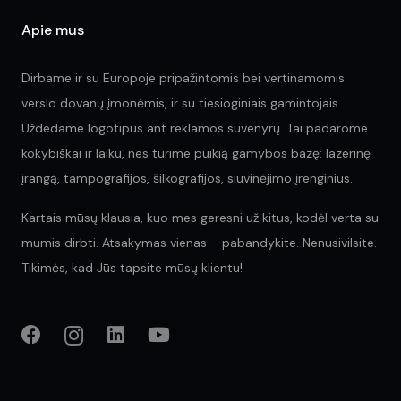
Apie mus
Dirbame ir su Europoje pripažintomis bei vertinamomis
verslo dovanų įmonėmis, ir su tiesioginiais gamintojais.
Uždedame logotipus ant reklamos suvenyrų. Tai padarome
kokybiškai ir laiku, nes turime puikią gamybos bazę: lazerinę
įrangą, tampografijos, šilkografijos, siuvinėjimo įrenginius.
Kartais mūsų klausia, kuo mes geresni už kitus, kodėl verta su
mumis dirbti. Atsakymas vienas – pabandykite. Nenusivilsite.
Tikimės, kad Jūs tapsite mūsų klientu!