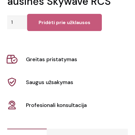
ausinės Skywave RCS
produkto
Pridėti prie užklausos
kiekis:
Perdirbtos
plastikinės
ausinės
Greitas pristatymas
Skywave
RCS
Saugus užsakymas
Profesionali konsultacija