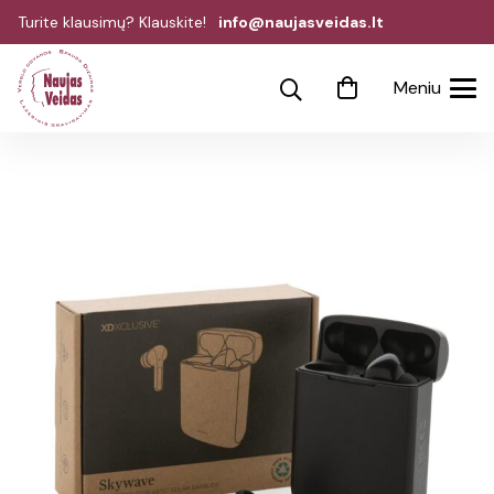
Turite klausimų? Klauskite!
info@naujasveidas.lt
Meniu