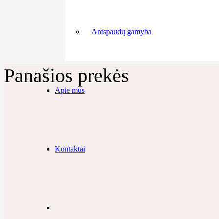
Antspaudų gamyba
Panašios prekės
Apie mus
Kontaktai