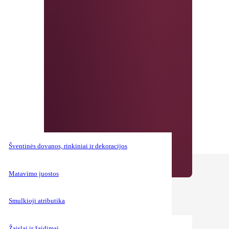
Šventinės dovanos, rinkiniai ir dekoracijos
+370 614 53009
Pateikti užsakymą
Matavimo juostos
Smulkioji atributika
Žaislai ir žaidimai