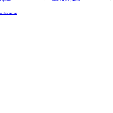
ro aksesuarai
ija. Grojimo trukmė apie 3 val. Pridedamas mikro USB įkrovimo laidas