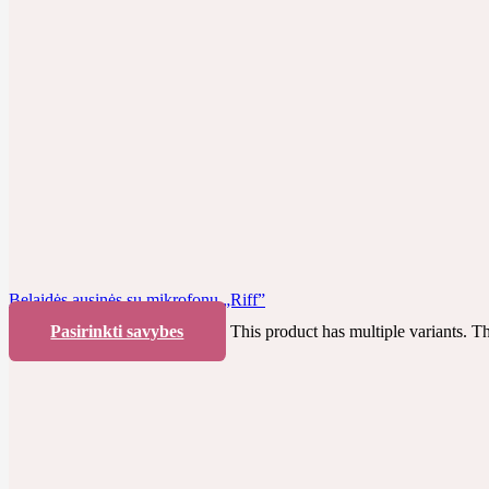
Belaidės ausinės su mikrofonu „Riff”
Pasirinkti savybes
This product has multiple variants. 