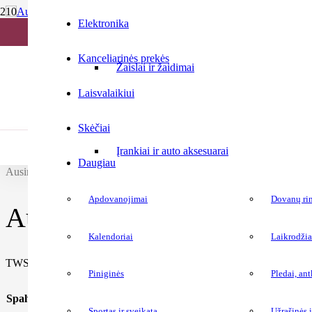
Turite klausimų? Klauskite!
Elektronika
info@naujasveidas.lt
Kanceliarinės prekės
Žaislai ir žaidimai
Laisvalaikiui
Elektronika
Skėčiai
/
Bluetooth ausinės
Įrankiai ir auto aksesuarai
/
Daugiau
Ausinės KOLOR
Apdovanojimai
Dovanų rin
Ausinės KOLOR
Kalendoriai
Laikrodžia
Paslaugos
TWS ausinės su įkrovimo dėklu
Piniginės
Pledai, an
Spalva
black
Sportas ir sveikata
Užrašinės 