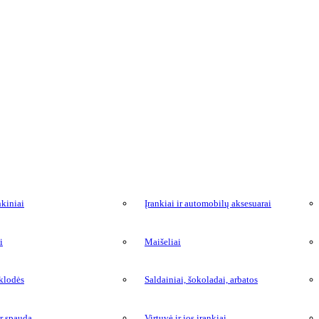
kiniai
Įrankiai ir automobilų aksesuarai
i
Maišeliai
tklodės
Saldainiai, šokoladai, arbatos
ir spauda
Virtuvė ir jos įrankiai