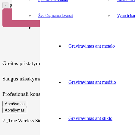
produkto kiekis: Ausinės KOLOR
Lazerinis graviravimas
Žvakės, namų kvapai
Vyno ir ba
Pridėti prie užklausos
Graviravimas ant metalo
Greitas pristatymas
Saugus užsakymas
Graviravimas ant medžio
Profesionali konsultacija
Aprašymas
Aprašymas
Graviravimas ant stiklo
2 „True Wireless Stereo” (TWS) 5.0 ausinių rinkinys su 25 mAh bater