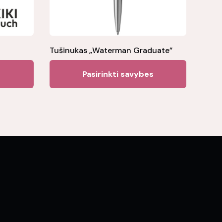
Tušinukas „Waterman Graduate”
This
Pasirinkti savybes
product
has
multiple
variants.
The
options
may
be
chosen
on
the