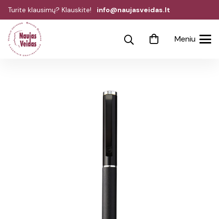
Turite klausimų? Klauskite!
info@naujasveidas.lt
Meniu