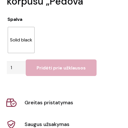
korpusu „Pedova”
Spalva
Solid black
produkto
Pridėti prie užklausos
kiekis:
Rašiklis
su
odiniu
Greitas pristatymas
korpusu
"Pedova"
Saugus užsakymas