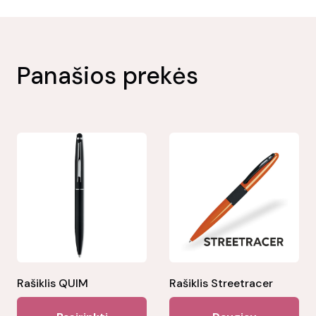
Panašios prekės
Rašiklis QUIM
Rašiklis Streetracer
This