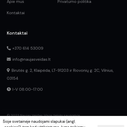
Apie mus
Privatumo politika
Kontaktai
Kontaktai
+370 614 53009
info@naujasveidas.lt
Birutės g. 2, Klaipėda, LT-91203 ir Riovonių g. 2C, Vilnius,
03154
I-V 08:00-17:00
© 2023 Naujas Veidas. Visos teisės saugomos.
Šioje svetainėje naudojami slapukai (angl.