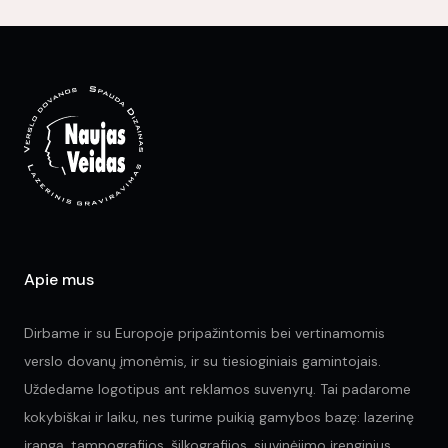
Apie mus
Dirbame ir su Europoje pripažintomis bei vertinamomis
verslo dovanų įmonėmis, ir su tiesioginiais gamintojais.
Uždedame logotipus ant reklamos suvenyrų. Tai padarome
kokybiškai ir laiku, nes turime puikią gamybos bazę: lazerinę
įrangą, tampografijos, šilkografijos, siuvinėjimo įrenginius.