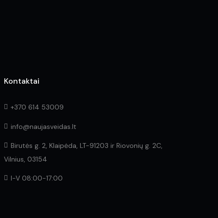
the
product
page
Kontaktai
+370 614 53009
info@naujasveidas.lt
Birutės g. 2, Klaipėda, LT-91203 ir Riovonių g. 2C,
Vilnius, 03154
I-V 08:00-17:00