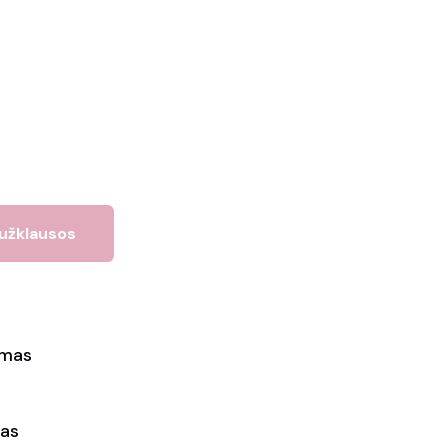
 užklausos
ymas
as