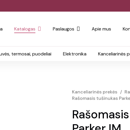
ia
Katalogas
Paslaugos
Apie mus
Kon
uvės, termosai, puodeliai
Elektronika
Kanceliarinės 
Kanceliarinės prekės
/
Ra
Rašomasis tušinukas Parke
Rašomasis
Parker IM