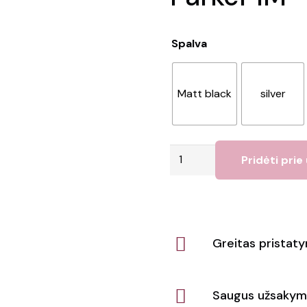
Spalva
Matt black
silver
produkto
Pridėti prie
kiekis:
Rašomasis
tušinukas
Parker
Greitas pristat
IM
Saugus užsakym