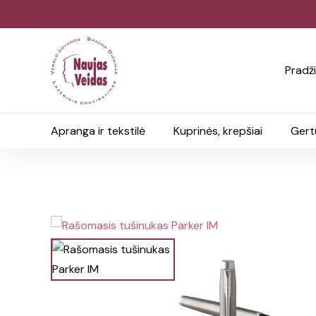
Pradž
Apranga ir tekstilė
Kuprinės, krepšiai
Gert