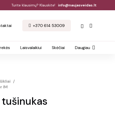
Turite klausimų? Klauskite!
info@naujasveidas.lt
taktai
+370 614 53009
prekės
Laisvalaikiui
Skėčiai
Daugiau
šikliai
/
r IM
 tušinukas