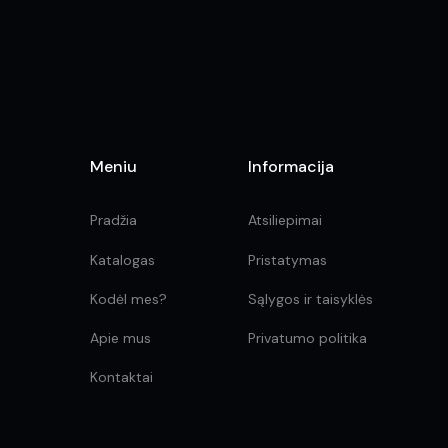
the
product
page
Meniu
Informacija
Pradžia
Atsiliepimai
Katalogas
Pristatymas
Kodėl mes?
Sąlygos ir taisyklės
Apie mus
Privatumo politika
Kontaktai