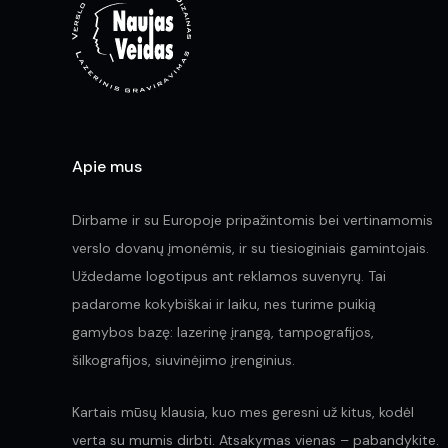
the
product
page
Apie mus
Dirbame ir su Europoje pripažintomis bei vertinamomis
verslo dovanų įmonėmis, ir su tiesioginiais gamintojais.
Uždedame logotipus ant reklamos suvenyrų. Tai
padarome kokybiškai ir laiku, nes turime puikią
gamybos bazę: lazerinę įrangą, tampografijos,
šilkografijos, siuvinėjimo įrenginius.
Kartais mūsų klausia, kuo mes geresni už kitus, kodėl
verta su mumis dirbti. Atsakymas vienas – pabandykite.