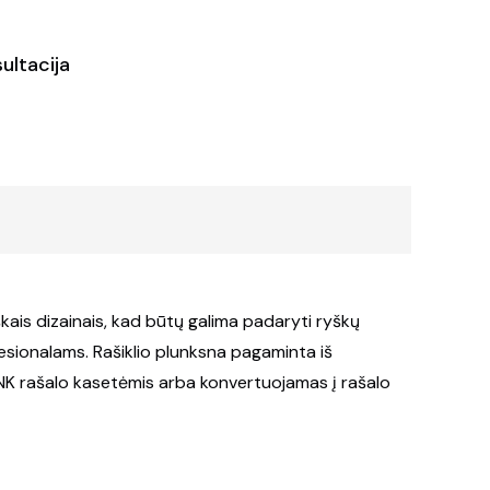
ultacija
škais dizainais, kad būtų galima padaryti ryškų
fesionalams. Rašiklio plunksna pagaminta iš
INK rašalo kasetėmis arba konvertuojamas į rašalo