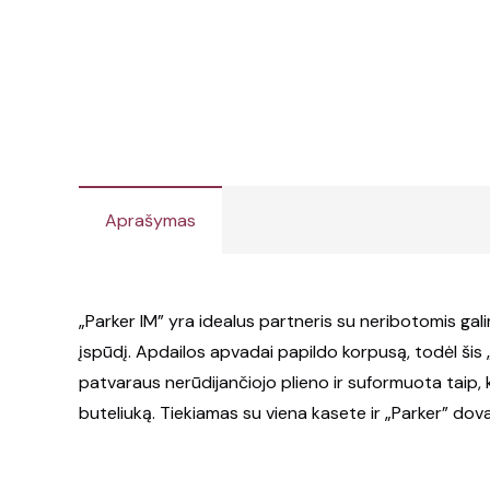
Aprašymas
„Parker IM” yra idealus partneris su neribotomis gal
įspūdį. Apdailos apvadai papildo korpusą, todėl šis 
patvaraus nerūdijančiojo plieno ir suformuota taip
buteliuką. Tiekiamas su viena kasete ir „Parker” dovan