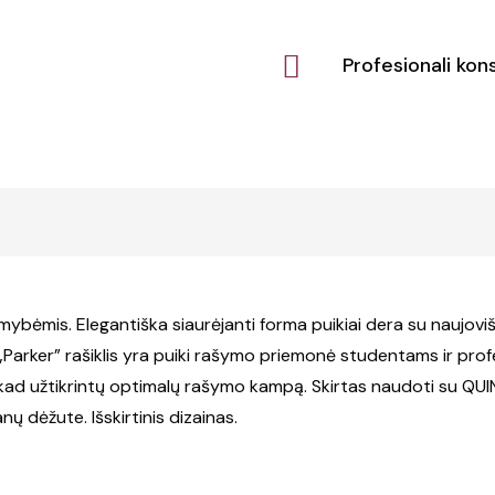
Profesionali kons
imybėmis. Elegantiška siaurėjanti forma puikiai dera su naujovi
„Parker” rašiklis yra puiki rašymo priemonė studentams ir pro
, kad užtikrintų optimalų rašymo kampą. Skirtas naudoti su QU
ų dėžute. Išskirtinis dizainas.