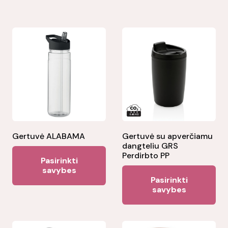
Gertuvė ALABAMA
Gertuvė su apverčiamu
dangteliu GRS
This
Perdirbto PP
Pasirinkti
product
savybes
Thi
Pasirinkti
has
pr
savybes
multiple
ha
variants.
mul
The