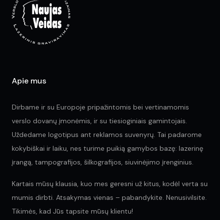
be
chosen
on
the
product
page
Apie mus
Dirbame ir su Europoje pripažintomis bei vertinamomis
verslo dovanų įmonėmis, ir su tiesioginiais gamintojais.
Uždedame logotipus ant reklamos suvenyrų. Tai padarome
kokybiškai ir laiku, nes turime puikią gamybos bazę: lazerinę
įrangą, tampografijos, šilkografijos, siuvinėjimo įrenginius.
Kartais mūsų klausia, kuo mes geresni už kitus, kodėl verta su
mumis dirbti. Atsakymas vienas – pabandykite. Nenusivilsite.
Tikimės, kad Jūs tapsite mūsų klientu!