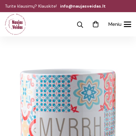
Turite klausimų? Klauskite!
info@naujasveidas.lt
Meniu