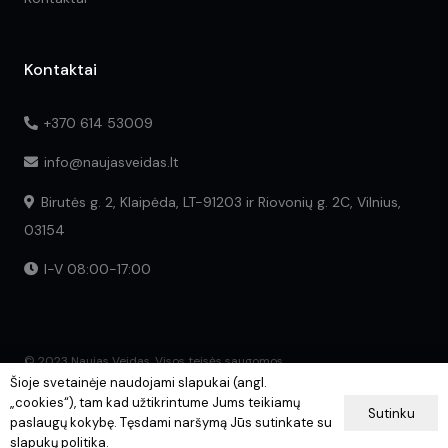
Kontaktai
+370 614 53009
info@naujasveidas.lt
Birutės g. 2, Klaipėda, LT-91203 ir Riovonių g. 2C, Vilnius,
03154
I-V 08:00-17:00
© 2023 Naujas Veidas. Visos teisės saugomos.
Šioje svetainėje naudojami slapukai (angl.
„cookies“), tam kad užtikrintume Jums teikiamų
Sutinku
paslaugų kokybę. Tęsdami naršymą Jūs sutinkate su
slapukų politika.