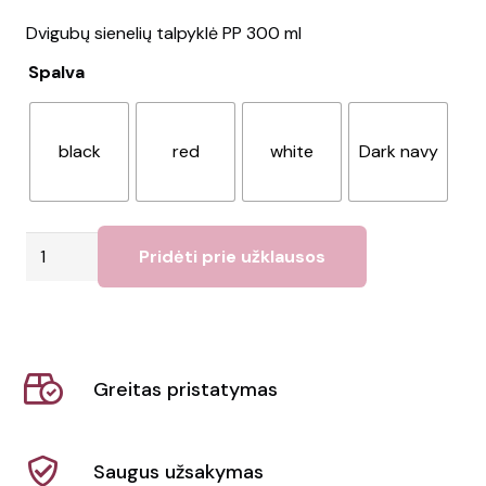
Dvigubų sienelių talpyklė PP 300 ml
Spalva
black
red
white
Dark navy
produkto
Pridėti prie užklausos
kiekis:
Termo
puodelis
SORA
Greitas pristatymas
Saugus užsakymas