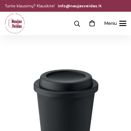
Turite klausimų? Klauskite!
info@naujasveidas.lt
Meniu