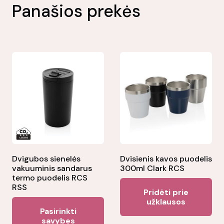
Panašios prekės
Dvigubos sienelės
Dvisienis kavos puodelis
vakuuminis sandarus
300ml Clark RCS
termo puodelis RCS
RSS
Pridėti prie
užklausos
This
Pasirinkti
product
savybes