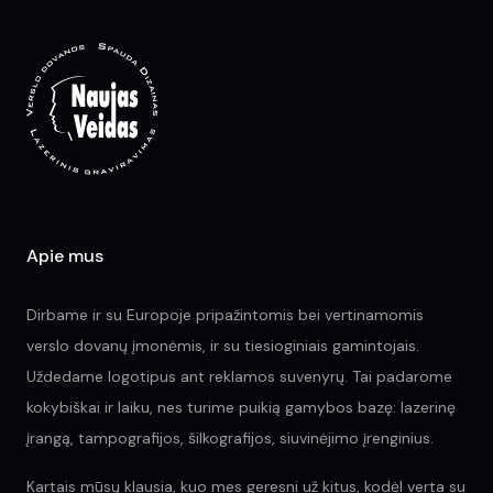
options
opt
may
ma
be
be
chosen
ch
on
on
the
the
product
pr
page
pa
Apie mus
Dirbame ir su Europoje pripažintomis bei vertinamomis
verslo dovanų įmonėmis, ir su tiesioginiais gamintojais.
Uždedame logotipus ant reklamos suvenyrų. Tai padarome
kokybiškai ir laiku, nes turime puikią gamybos bazę: lazerinę
įrangą, tampografijos, šilkografijos, siuvinėjimo įrenginius.
Kartais mūsų klausia, kuo mes geresni už kitus, kodėl verta su