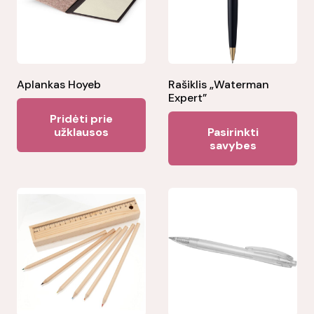
Aplankas Hoyeb
Rašiklis „Waterman
Expert”
Pridėti prie
Thi
užklausos
Pasirinkti
pr
savybes
ha
mul
var
Th
opt
ma
be
ch