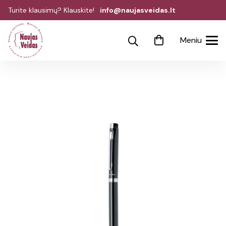
Turite klausimų? Klauskite!
info@naujasveidas.lt
Meniu