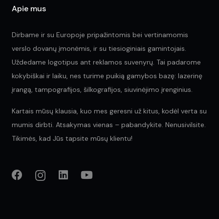
pa
Apie mus
Dirbame ir su Europoje pripažintomis bei vertinamomis
verslo dovanų įmonėmis, ir su tiesioginiais gamintojais.
Uždedame logotipus ant reklamos suvenyrų. Tai padarome
kokybiškai ir laiku, nes turime puikią gamybos bazę: lazerinę
įrangą, tampografijos, šilkografijos, siuvinėjimo įrenginius.
Kartais mūsų klausia, kuo mes geresni už kitus, kodėl verta su
mumis dirbti. Atsakymas vienas – pabandykite. Nenusivilsite.
Tikimės, kad Jūs tapsite mūsų klientu!