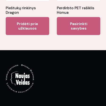
on
the
Pieštukų rinkinys
Perdirbto PET rašiklis
Dragon
Honua
pr
Thi
pa
Pridėti prie
Pasirinkti
pr
užklausos
savybes
ha
mul
var
Th
opt
ma
be
ch
on
the
pr