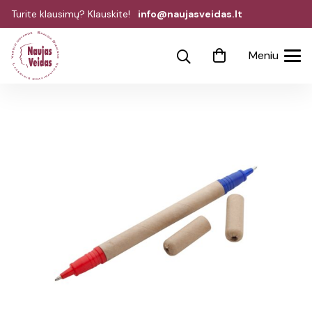
Turite klausimų? Klauskite!
info@naujasveidas.lt
Meniu