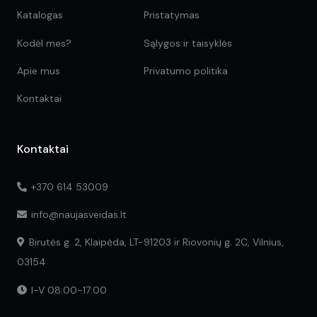
Katalogas
Pristatymas
Kodėl mes?
Sąlygos ir taisyklės
Apie mus
Privatumo politika
Kontaktai
Kontaktai
+370 614 53009
info@naujasveidas.lt
Birutės g. 2, Klaipėda, LT-91203 ir Riovonių g. 2C, Vilnius,
03154
I-V 08:00-17:00