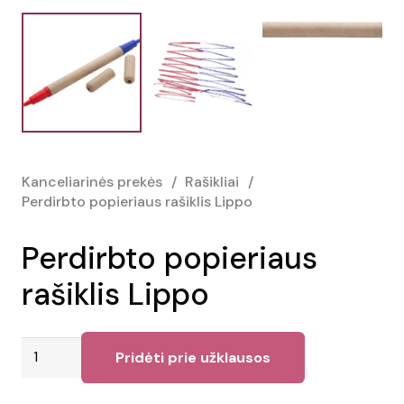
Kanceliarinės prekės
/
Rašikliai
/
Perdirbto popieriaus rašiklis Lippo
Perdirbto popieriaus
rašiklis Lippo
produkto
Pridėti prie užklausos
kiekis:
Perdirbto