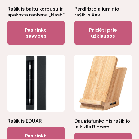
Rašiklis baltu korpusu ir
Perdirbto aliuminio
spalvota rankena „Nash”
rašiklis Xavi
This
Pasirinkti
Pridėti prie
product
savybes
užklausos
has
multiple
variants.
The
options
may
be
chosen
on
the
Rašiklis EDUAR
Daugiafunkcinis rašiklio
laikiklis Bloxem
product
This
Pasirinkti
page