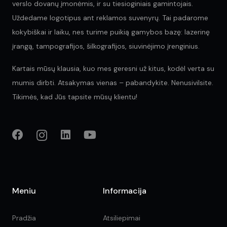
verslo dovanų įmonėmis, ir su tiesioginiais gamintojais.
Uždedame logotipus ant reklamos suvenyrų. Tai padarome
kokybiškai ir laiku, nes turime puikią gamybos bazę: lazerinę
įrangą, tampografijos, šilkografijos, siuvinėjimo įrenginius.
Kartais mūsų klausia, kuo mes geresni už kitus, kodėl verta su
mumis dirbti. Atsakymas vienas – pabandykite. Nenusivilsite.
Tikimės, kad Jūs tapsite mūsų klientu!
Meniu
Informacija
Pradžia
Atsiliepimai