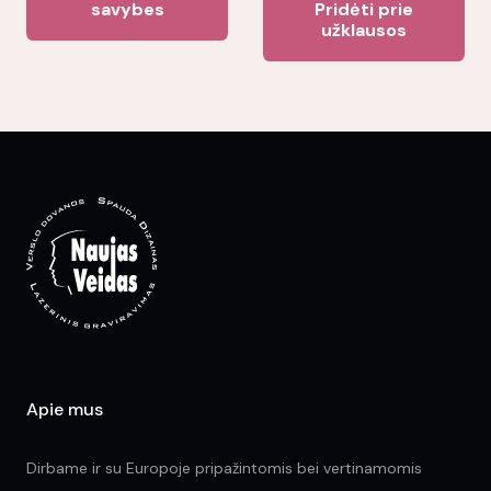
product
savybes
Pridėti prie
užklausos
has
multiple
variants.
The
options
may
be
chosen
on
the
product
page
Apie mus
Dirbame ir su Europoje pripažintomis bei vertinamomis