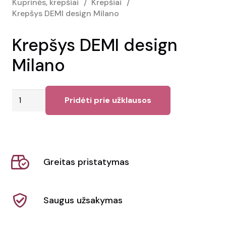
Kuprinės, krepšiai
/
Krepšiai
/
Krepšys DEMI design Milano
Krepšys DEMI design
Milano
produkto
Pridėti prie užklausos
kiekis:
Krepšys
DEMI
design
Greitas pristatymas
Milano
Saugus užsakymas