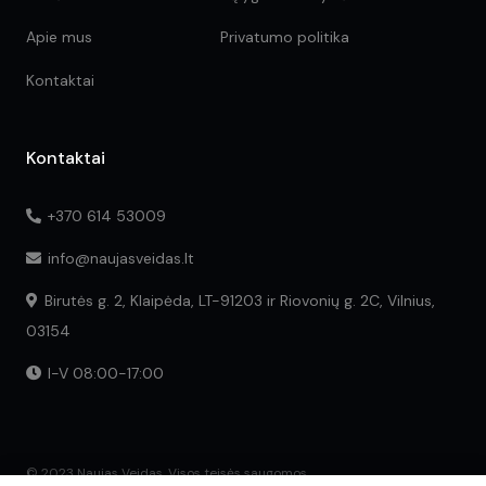
Apie mus
Privatumo politika
Kontaktai
Kontaktai
+370 614 53009
info@naujasveidas.lt
Birutės g. 2, Klaipėda, LT-91203 ir Riovonių g. 2C, Vilnius,
03154
I-V 08:00-17:00
© 2023 Naujas Veidas. Visos teisės saugomos.