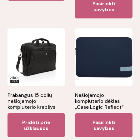
Pasirinkti
pr
savybes
ha
mul
var
Th
opt
ma
be
ch
on
the
Prabangus 15 colių
Nešiojamojo
nešiojamojo
kompiuterio dėklas
pr
kompiuterio krepšys
„Case Logic Reflect”
pa
Thi
Pridėti prie
Pasirinkti
pr
užklausos
savybes
ha