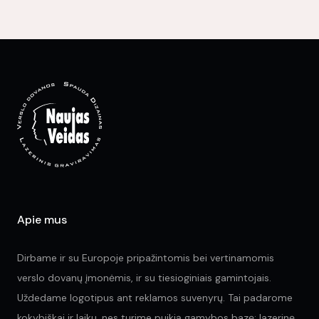
mul
var
Th
opt
ma
be
ch
on
the
pr
pa
Apie mus
Dirbame ir su Europoje pripažintomis bei vertinamomis
verslo dovanų įmonėmis, ir su tiesioginiais gamintojais.
Uždedame logotipus ant reklamos suvenyrų. Tai padarome
kokybiškai ir laiku, nes turime puikią gamybos bazę: lazerinę