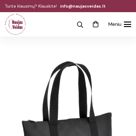
Turite klausimų? Klauskite!
info@naujasveidas.lt
Meniu