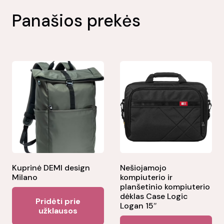
Panašios prekės
Kuprinė DEMI design
Nešiojamojo
Milano
kompiuterio ir
planšetinio kompiuterio
dėklas Case Logic
Pridėti prie
Logan 15″
užklausos
Thi