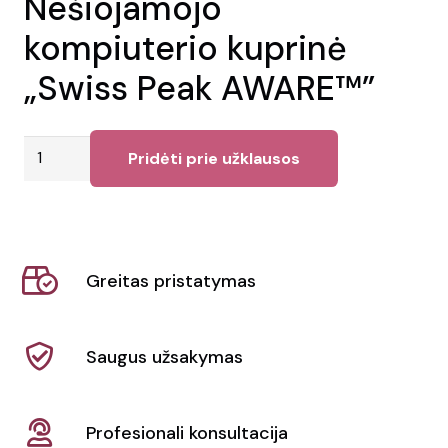
Nešiojamojo
kompiuterio kuprinė
„Swiss Peak AWARE™”
produkto
Pridėti prie užklausos
kiekis:
Nešiojamojo
kompiuterio
kuprinė
Greitas pristatymas
"Swiss
Peak
AWARE™"
Saugus užsakymas
Profesionali konsultacija