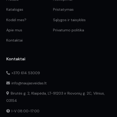
Katalogas
Pristatymas
Kodėl mes?
Sąlygos ir taisyklės
Apie mus
Privatumo politika
Kontaktai
Kontaktai
+370 614 53009
info@naujasveidas.lt
Birutės g. 2, Klaipėda, LT-91203 ir Riovonių g. 2C, Vilnius,
03154
I-V 08:00-17:00