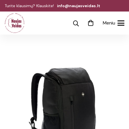
Turite klausimų? Klauskite!
info@naujasveidas.lt
Meniu