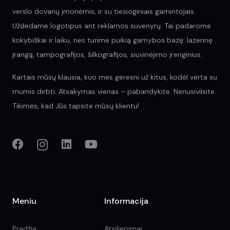
verslo dovanų įmonėmis, ir su tiesioginiais gamintojais.
Uždedame logotipus ant reklamos suvenyrų. Tai padarome
kokybiškai ir laiku, nes turime puikią gamybos bazę: lazerinę
įrangą, tampografijos, šilkografijos, siuvinėjimo įrenginius.
Kartais mūsų klausia, kuo mes geresni už kitus, kodėl verta su
mumis dirbti. Atsakymas vienas – pabandykite. Nenusivilsite.
Tikimės, kad Jūs tapsite mūsų klientu!
Meniu
Informacija
Pradžia
Atsiliepimai