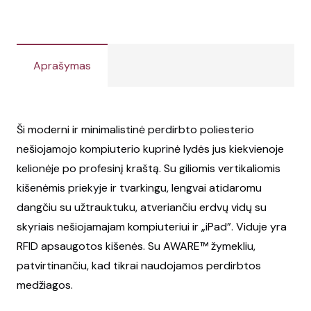
Aprašymas
Ši moderni ir minimalistinė perdirbto poliesterio
nešiojamojo kompiuterio kuprinė lydės jus kiekvienoje
kelionėje po profesinį kraštą. Su giliomis vertikaliomis
kišenėmis priekyje ir tvarkingu, lengvai atidaromu
dangčiu su užtrauktuku, atveriančiu erdvų vidų su
skyriais nešiojamajam kompiuteriui ir „iPad”. Viduje yra
RFID apsaugotos kišenės. Su AWARE™ žymekliu,
patvirtinančiu, kad tikrai naudojamos perdirbtos
medžiagos.