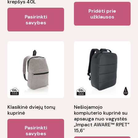
krepšys 40L
Pridėti prie
This
Pasirinkti
užklausos
product
savybes
has
multiple
variants.
The
options
may
be
chosen
on
the
Klasikinė dviejų tonų
Nešiojamojo
kuprinė
kompiuterio kuprinė su
product
apsauga nuo vagystės
This
page
„Impact AWARE™ RPET”
Pasirinkti
15,6″
product
savybes