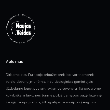
The
Th
options
opt
may
ma
be
be
chosen
ch
on
on
the
the
product
pr
page
pa
Apie mus
Dirbame ir su Europoje pripažintomis bei vertinamomis
verslo dovanų įmonėmis, ir su tiesioginiais gamintojais.
Uždedame logotipus ant reklamos suvenyrų. Tai padarome
kokybiškai ir laiku, nes turime puikią gamybos bazę: lazerinę
įrangą, tampografijos, šilkografijos, siuvinėjimo įrenginius.