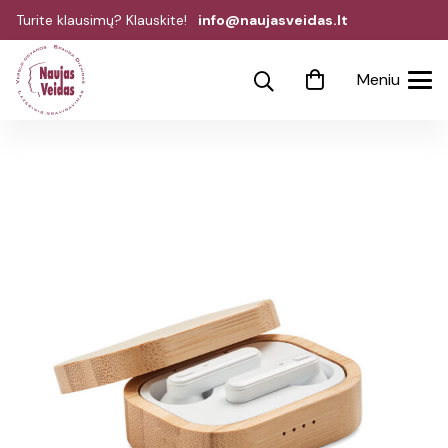
Turite klausimų? Klauskite!
info@naujasveidas.lt
Meniu