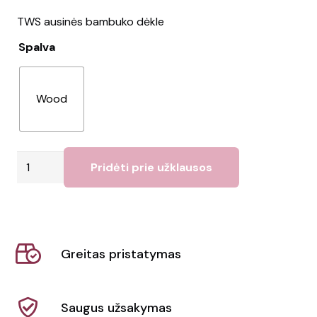
TWS ausinės bambuko dėkle
Spalva
Wood
produkto
Pridėti prie užklausos
kiekis:
Ausinės
JAZZ
BAMBOO
Greitas pristatymas
Saugus užsakymas