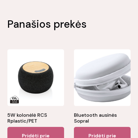
Panašios prekės
5W kolonėlė RCS
Bluetooth ausinės
Rplastic/PET
Sopral
Pridėti prie
Pridėti prie