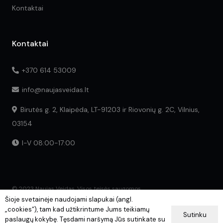
Kontaktai
Kontaktai
+370 614 53009
info@naujasveidas.lt
Birutės g. 2, Klaipėda, LT-91203 ir Riovonių g. 2C, Vilnius,
03154
I-V 08:00-17:00
© 2023 Naujas Veidas. Visos teisės saugomos.
Šioje svetainėje naudojami slapukai (angl.
„cookies“), tam kad užtikrintume Jums teikiamų
Sutinku
paslaugų kokybę. Tęsdami naršymą Jūs sutinkate su