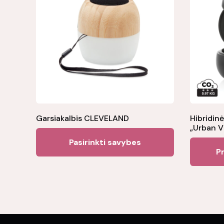
Garsiakalbis CLEVELAND
Hibridin
„Urban V
This
Pasirinkti savybes
product
Pr
has
multiple
variants.
The
options