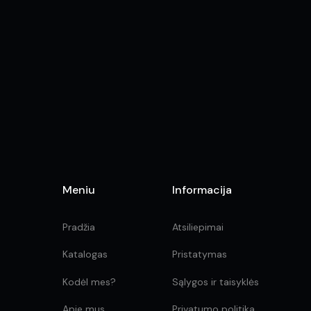
Meniu
Informacija
Pradžia
Atsiliepimai
Katalogas
Pristatymas
Kodėl mes?
Sąlygos ir taisyklės
Apie mus
Privatumo politika