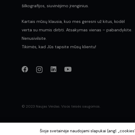
šilkografijos, siuvinėjimo įrenginius.
Kartais mūsų klausia, kuo mes geresni už kitus, kodėl
verta su mumis dirbti. Atsakymas vienas – pabandykite.
Nenusivilsite.
Tikimės, kad Jūs tapsite mūsų klientu!
© 2023 Naujas Veidas. Visos teisės saugomos.
Šioje svetainėje naudojami slapukai (angl. „cookie