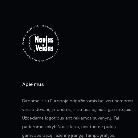
may
be
chosen
on
the
product
page
Apie mus
Dirbame ir su Europoje pripažintomis bei vertinamomis
verslo dovanų įmonėmis, ir su tiesioginiais gamintojais.
Uždedame logotipus ant reklamos suvenyrų. Tai
padarome kokybiškai ir laiku, nes turime puikią
gamybos bazę: lazerinę įrangą, tampografijos,