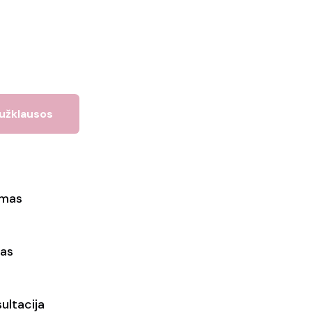
 užklausos
ymas
as
ultacija