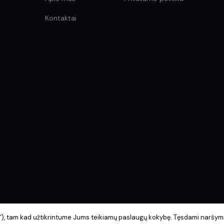
Kontaktai
s“), tam kad užtikrintume Jums teikiamų paslaugų kokybę. Tęsdami naršymą