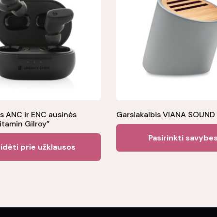
ės ANC ir ENC ausinės
Garsiakalbis VIANA SOUND
itamin Gilroy”
Pasirinkti savybe
idėti prie užklausos