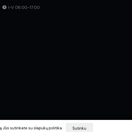
I-V 08:00-17:00
 Jūs sutinkate su slapukų politika.
Sutinku