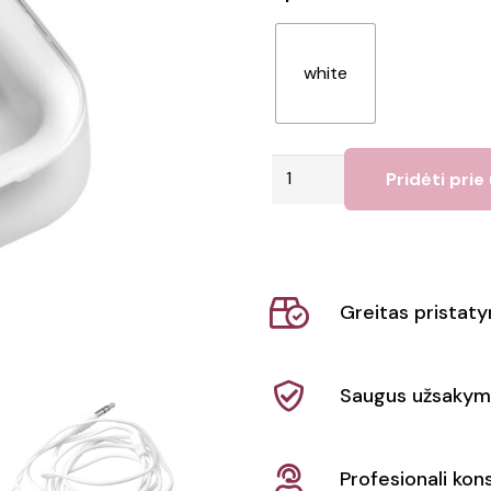
white
produkto
Pridėti prie
kiekis:
Ausinės
Cort
Greitas pristat
Saugus užsakym
Profesionali kons