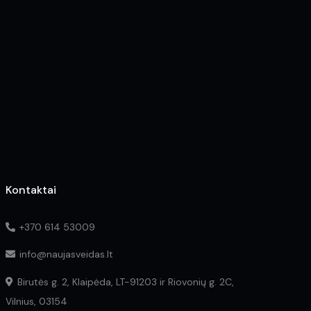
may
may
be
be
chosen
chosen
on
on
the
the
product
product
page
page
Kontaktai
+370 614 53009
info@naujasveidas.lt
Birutės g. 2, Klaipėda, LT-91203 ir Riovonių g. 2C,
Vilnius, 03154