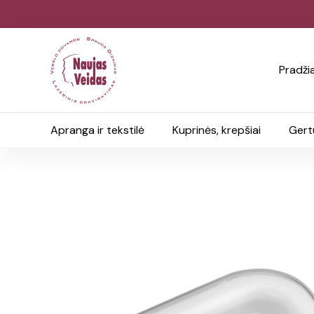
Pradži
Apranga ir tekstilė
Kuprinės, krepšiai
Gert