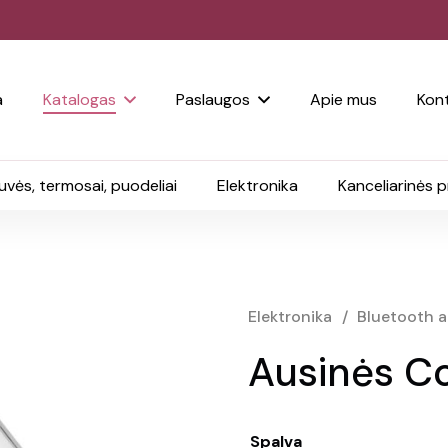
a
Katalogas
Paslaugos
Apie mus
Kont
uvės, termosai, puodeliai
Elektronika
Kanceliarinės 
Elektronika
/
Bluetooth a
Ausinės Co
Spalva