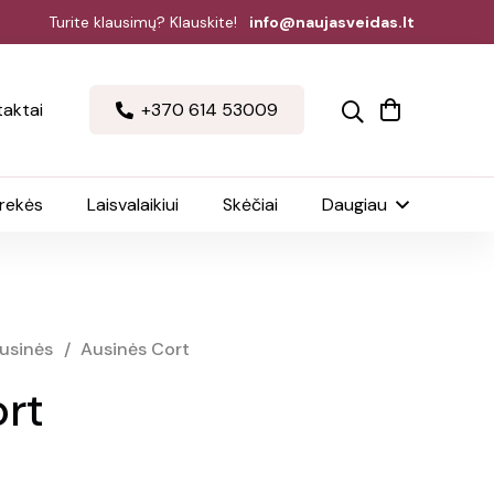
Turite klausimų? Klauskite!
info@naujasveidas.lt
aktai
+370 614 53009
prekės
Laisvalaikiui
Skėčiai
Daugiau
usinės
/
Ausinės Cort
rt