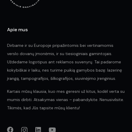
Apie mus
Dirbame ir su Europoje pripažintomis bei vertinamomis
verslo dovanų įmonėmis, ir su tiesioginiais gamintojais.
Uždedame logotipus ant reklamos suvenyrų. Tai padarome
kokybiškai ir laiku, nes turime puikią gamybos bazę: lazerinę
įrangą, tampografijos, šilkografijos, siuvinėjimo įrenginius.
Kartais mūsų klausia, kuo mes geresni už kitus, kodėl verta su
mumis dirbti. Atsakymas vienas – pabandykite. Nenusivilsite.
Tikimės, kad Jūs tapsite mūsų klientu!