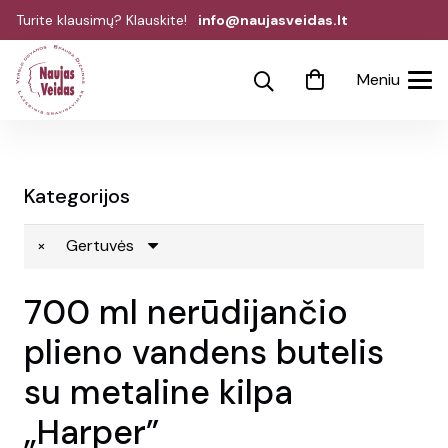
Turite klausimų? Klauskite!
info@naujasveidas.lt
Meniu
Kategorijos
×
Gertuvės
700 ml nerūdijančio
plieno vandens butelis
su metaline kilpa
„Harper”