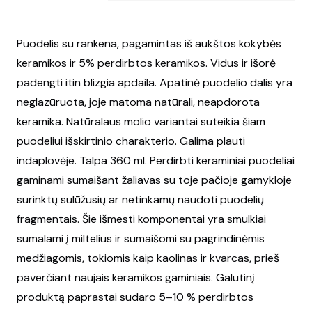
Puodelis su rankena, pagamintas iš aukštos kokybės
keramikos ir 5% perdirbtos keramikos. Vidus ir išorė
padengti itin blizgia apdaila. Apatinė puodelio dalis yra
neglazūruota, joje matoma natūrali, neapdorota
keramika. Natūralaus molio variantai suteikia šiam
puodeliui išskirtinio charakterio. Galima plauti
indaplovėje. Talpa 360 ml. Perdirbti keraminiai puodeliai
gaminami sumaišant žaliavas su toje pačioje gamykloje
surinktų sulūžusių ar netinkamų naudoti puodelių
fragmentais. Šie išmesti komponentai yra smulkiai
sumalami į miltelius ir sumaišomi su pagrindinėmis
medžiagomis, tokiomis kaip kaolinas ir kvarcas, prieš
paverčiant naujais keramikos gaminiais. Galutinį
produktą paprastai sudaro 5–10 % perdirbtos