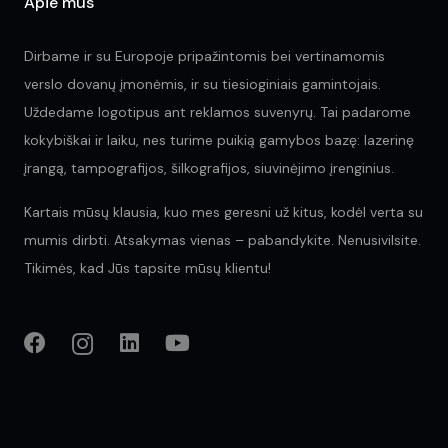
Apie mus
Dirbame ir su Europoje pripažintomis bei vertinamomis
verslo dovanų įmonėmis, ir su tiesioginiais gamintojais.
Uždedame logotipus ant reklamos suvenyrų. Tai padarome
kokybiškai ir laiku, nes turime puikią gamybos bazę: lazerinę
įrangą, tampografijos, šilkografijos, siuvinėjimo įrenginius.
Kartais mūsų klausia, kuo mes geresni už kitus, kodėl verta su
mumis dirbti. Atsakymas vienas – pabandykite. Nenusivilsite.
Tikimės, kad Jūs tapsite mūsų klientu!