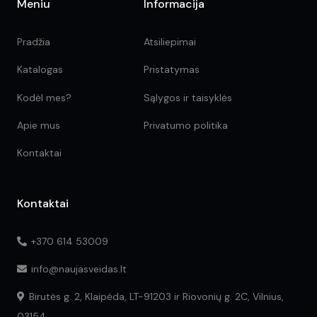
Meniu
Informacija
Pradžia
Atsiliepimai
Katalogas
Pristatymas
Kodėl mes?
Sąlygos ir taisyklės
Apie mus
Privatumo politika
Kontaktai
Kontaktai
+370 614 53009
info@naujasveidas.lt
Birutės g. 2, Klaipėda, LT-91203 ir Riovonių g. 2C, Vilnius,
03154