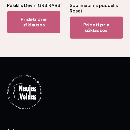
pr
Rašiklis Devin GRS RABS
Sublimacinis puodelis
pa
Roset
Pridėti prie
užklausos
Pridėti prie
užklausos