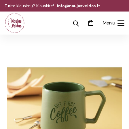
Turite klausimų? Klauskite!
info@naujasveidas.lt
Meniu