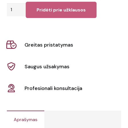
produkto
Pridėti prie užklausos
kiekis:
Puodelis
Bellini
360ml
Greitas pristatymas
Saugus užsakymas
Profesionali konsultacija
Aprašymas