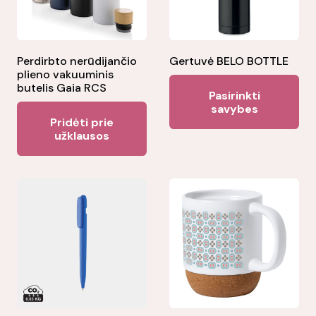
Perdirbto nerūdijančio
Gertuvė BELO BOTTLE
plieno vakuuminis
Thi
butelis Gaia RCS
Pasirinkti
pr
savybes
Pridėti prie
ha
užklausos
mul
var
Th
opt
ma
be
ch
on
the