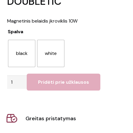
DOUBLETIC
Magnetinis belaidis įkroviklis 10W
Spalva
black
white
produkto
Pridėti prie užklausos
kiekis:
Belaidis
įkroviklis
DOUBLETIC
Greitas pristatymas