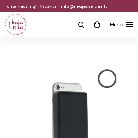
Turite klausimų? Klauskite!
info@naujasveidas.lt
Meniu