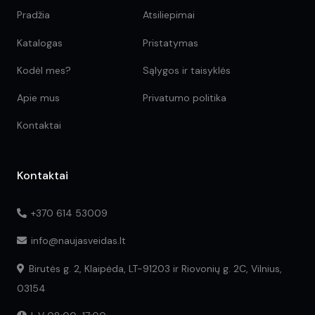
Pradžia
Atsiliepimai
Katalogas
Pristatymas
Kodėl mes?
Sąlygos ir taisyklės
Apie mus
Privatumo politika
Kontaktai
Kontaktai
+370 614 53009
info@naujasveidas.lt
Birutės g. 2, Klaipėda, LT-91203 ir Riovonių g. 2C, Vilnius,
03154