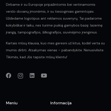
Dirbame ir su Europoje pripažintomis bei vertinamomis
verslo dovanų įmonėmis, ir su tiesioginiais gamintojais.
Uždedame logotipus ant reklamos suvenyrų. Tai padarome
kokybiškai ir laiku, nes turime puikią gamybos bazę: lazerinę
įrangą, tampografijos, šilkografijos, siuvinėjimo įrenginius.
Kartais mūsų klausia, kuo mes geresni už kitus, kodėl verta su
mumis dirbti. Atsakymas vienas – pabandykite. Nenusivilsite.
Tikimės, kad Jūs tapsite mūsų klientu!
Meniu
Informacija