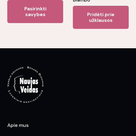
This
Pasirinkti
product
savybes
Pridėti prie
užklausos
has
multiple
variants.
The
options
may
be
chosen
on
the
product
page
Apie mus