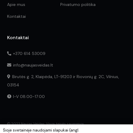
Apie mus
Privatumo politika
Kontaktai
Kontaktai
+370 614 53009
info@naujasveidas.lt
Birutės g. 2, Klaipėda, LT-91203 ir Riovonių g. 2C, Vilnius,
03154
I-V 08:00-17:00
© 2023 Naujas Veidas. Visos teisės saugomos.
Šioje svetainėje naudojami slapukai (angl.