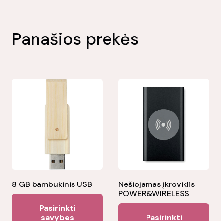
Panašios prekės
8 GB bambukinis USB
Nešiojamas įkroviklis
POWER&WIRELESS
This
Pasirinkti
Thi
product
savybes
Pasirinkti