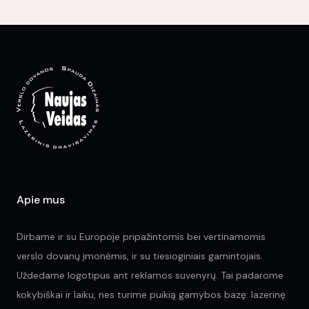
variants.
The
options
may
be
chosen
on
the
product
page
Apie mus
Dirbame ir su Europoje pripažintomis bei vertinamomis
verslo dovanų įmonėmis, ir su tiesioginiais gamintojais.
Uždedame logotipus ant reklamos suvenyrų. Tai padarome
kokybiškai ir laiku, nes turime puikią gamybos bazę: lazerinę