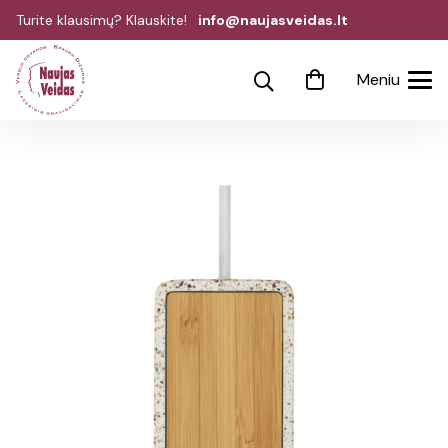
Turite klausimų? Klauskite!
info@naujasveidas.lt
Meniu