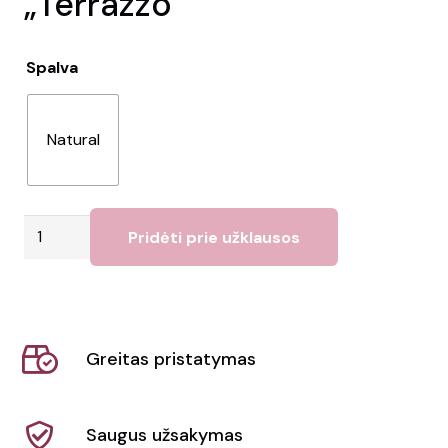
„Terrazzo”
Spalva
Natural
produkto
Pridėti prie užklausos
kiekis:
USB
2.0
šakotuvas
Greitas pristatymas
"Terrazzo"
Saugus užsakymas