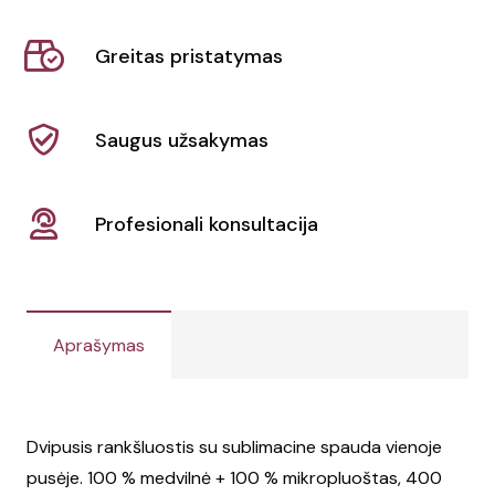
rankšluostis
CreaTowel
Greitas pristatymas
S
Saugus užsakymas
Profesionali konsultacija
Aprašymas
Dvipusis rankšluostis su sublimacine spauda vienoje
pusėje. 100 % medvilnė + 100 % mikropluoštas, 400