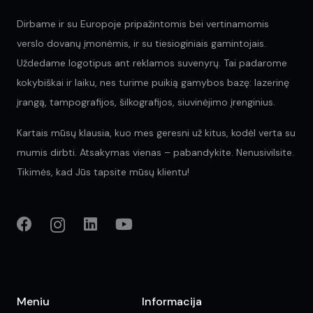
Dirbame ir su Europoje pripažintomis bei vertinamomis
verslo dovanų įmonėmis, ir su tiesioginiais gamintojais.
Uždedame logotipus ant reklamos suvenyrų. Tai padarome
kokybiškai ir laiku, nes turime puikią gamybos bazę: lazerinę
įrangą, tampografijos, šilkografijos, siuvinėjimo įrenginius.
Kartais mūsų klausia, kuo mes geresni už kitus, kodėl verta su
mumis dirbti. Atsakymas vienas – pabandykite. Nenusivilsite.
Tikimės, kad Jūs tapsite mūsų klientu!
Meniu
Informacija