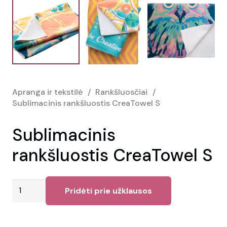
Apranga ir tekstilė
/
Rankšluosčiai
/
Sublimacinis rankšluostis CreaTowel S
Sublimacinis
rankšluostis CreaTowel S
produkto
Pridėti prie užklausos
kiekis:
Sublimacinis