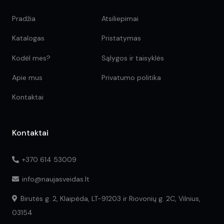
Pradžia
Atsiliepimai
Katalogas
Pristatymas
Kodėl mes?
Sąlygos ir taisyklės
Apie mus
Privatumo politika
Kontaktai
Kontaktai
+370 614 53009
info@naujasveidas.lt
Birutės g. 2, Klaipėda, LT-91203 ir Riovonių g. 2C, Vilnius,
03154