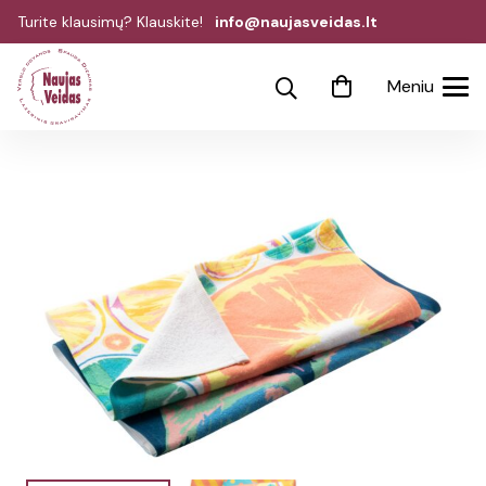
Turite klausimų? Klauskite!
info@naujasveidas.lt
Meniu