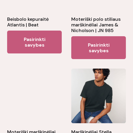
Beisbolo kepuraitė
Moteriški polo stiliaus
Atlantis | Beat
marškinėliai James &
Nicholson | JN 985
This
Pasirinkti
Thi
product
savybes
Pasirinkti
pr
savybes
has
ha
multiple
mul
variants.
var
The
Th
options
opt
may
ma
be
be
chosen
ch
on
on
the
the
Moteriški marškinėliai
Marškinėliai Stella