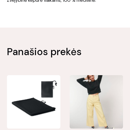
Žvejybinė kepurė vaikams, 100 % medvilnė.
Panašios prekės