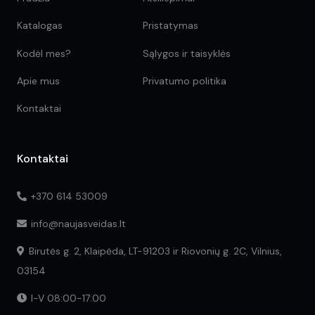
Katalogas
Pristatymas
Kodėl mes?
Sąlygos ir taisyklės
Apie mus
Privatumo politika
Kontaktai
Kontaktai
+370 614 53009
info@naujasveidas.lt
Birutės g. 2, Klaipėda, LT-91203 ir Riovonių g. 2C, Vilnius,
03154
I-V 08:00-17:00