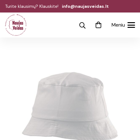
Turite klausimų? Klauskite!
info@naujasveidas.lt
Meniu