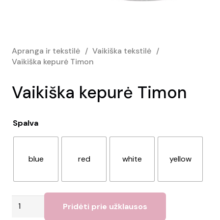
Apranga ir tekstilė
/
Vaikiška tekstilė
/
Vaikiška kepurė Timon
Vaikiška kepurė Timon
Spalva
blue
red
white
yellow
produkto
Pridėti prie užklausos
kiekis: