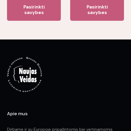
This
Thi
pa
Pasirinkti
Pasirinkti
product
pr
savybes
savybes
has
ha
multiple
mul
variants.
var
The
Th
options
opt
may
ma
be
be
chosen
ch
on
on
the
the
product
pr
page
pa
Apie mus
Dirbame ir su Europoje pripažintomis bei vertinamomis