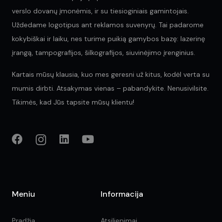
verslo dovanų įmonėmis, ir su tiesioginiais gamintojais.
Uždedame logotipus ant reklamos suvenyrų. Tai padarome
kokybiškai ir laiku, nes turime puikią gamybos bazę: lazerinę
įrangą, tampografijos, šilkografijos, siuvinėjimo įrenginius.
Kartais mūsų klausia, kuo mes geresni už kitus, kodėl verta su
mumis dirbti. Atsakymas vienas – pabandykite. Nenusivilsite.
Tikimės, kad Jūs tapsite mūsų klientu!
Meniu
Informacija
Pradžia
Atsiliepimai