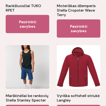
Rankšluosčiai TUKO
Moteriškas džemperis
RPET
Stella Cropster Wave
Terry
This
Pasirinkti
Thi
product
savybes
Pasirinkti
pr
savybes
has
ha
multiple
mul
variants.
var
The
Th
options
opt
may
ma
be
be
chosen
ch
on
on
the
the
Marškinėliai be rankovių
Vyriška softshell striukė
product
Stella Stanley Specter
Langley
pr
page