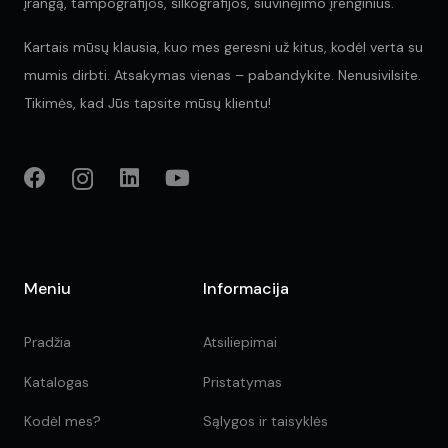
įrangą, tampografijos, šilkografijos, siuvinėjimo įrenginius.
Kartais mūsų klausia, kuo mes geresni už kitus, kodėl verta su
mumis dirbti. Atsakymas vienas – pabandykite. Nenusivilsite.
Tikimės, kad Jūs tapsite mūsų klientu!
Meniu
Informacija
Pradžia
Atsiliepimai
Katalogas
Pristatymas
Kodėl mes?
Sąlygos ir taisyklės