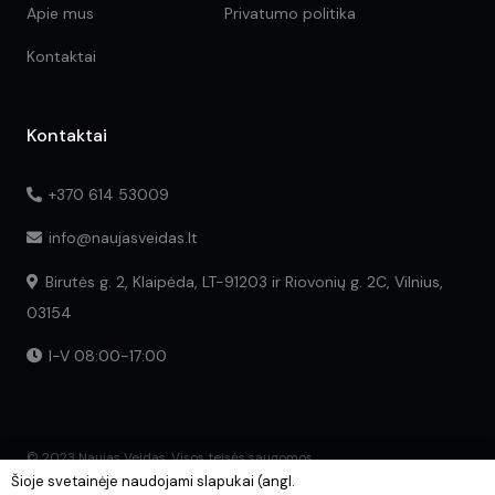
Apie mus
Privatumo politika
Kontaktai
Kontaktai
+370 614 53009
info@naujasveidas.lt
Birutės g. 2, Klaipėda, LT-91203 ir Riovonių g. 2C, Vilnius,
03154
I-V 08:00-17:00
© 2023 Naujas Veidas. Visos teisės saugomos.
Šioje svetainėje naudojami slapukai (angl.