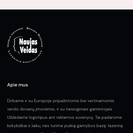
Th
opt
ma
be
ch
on
the
pr
pa
Apie mus
Dirbame ir su Europoje pripažintomis bei vertinamomis
verslo dovanų įmonėmis, ir su tiesioginiais gamintojais.
Uždedame logotipus ant reklamos suvenyrų. Tai padarome
kokybiškai ir laiku, nes turime puikią gamybos bazę: lazerinę