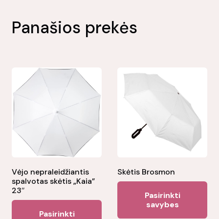
Panašios prekės
Vėjo nepraleidžiantis
Skėtis Brosmon
spalvotas skėtis „Kaia”
Thi
23″
Pasirinkti
pr
savybes
This
Pasirinkti
ha