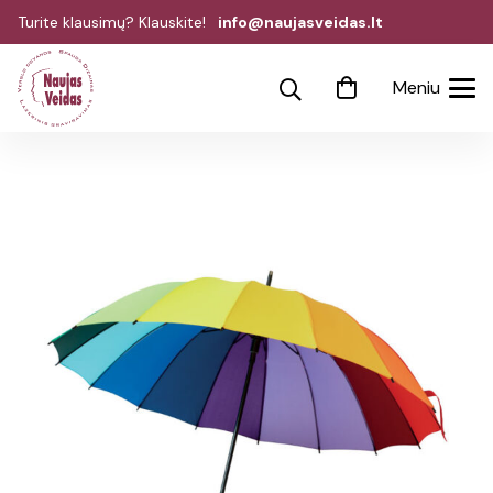
Turite klausimų? Klauskite!
info@naujasveidas.lt
Meniu