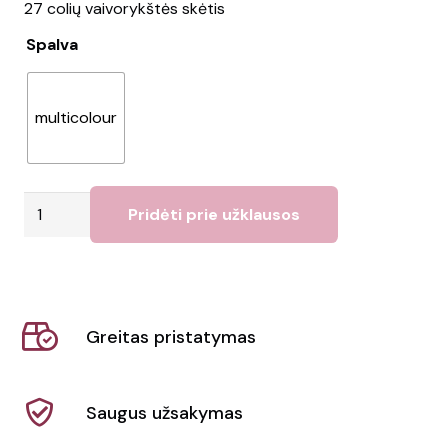
27 colių vaivorykštės skėtis
Spalva
multicolour
produkto
Pridėti prie užklausos
kiekis:
Skėtis
BOWBRELLA
Greitas pristatymas
Saugus užsakymas